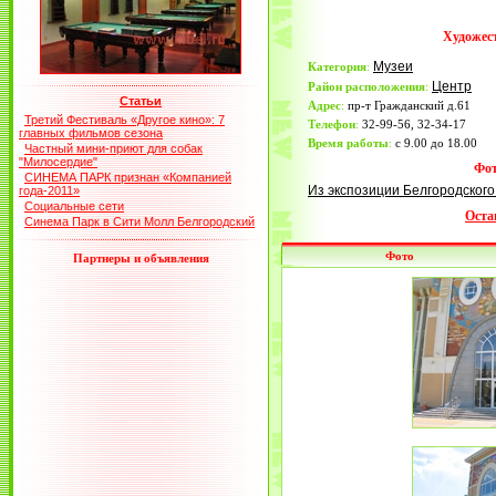
Художес
Музеи
Категория
:
Центр
Район расположения
:
Статьи
Адрес
:
пр-т Гражданский д.61
Третий Фестиваль «Другое кино»: 7
Телефон
:
32-99-56, 32-34-17
главных фильмов сезона
Время работы
:
с 9.00 до 18.00
Частный мини-приют для собак
"Милосердие"
Фот
СИНЕМА ПАРК признан «Компанией
Из экспозиции Белгородского
года-2011»
Социальные сети
Оста
Синема Парк в Сити Молл Белгородский
Фото
Партнеры и объявления