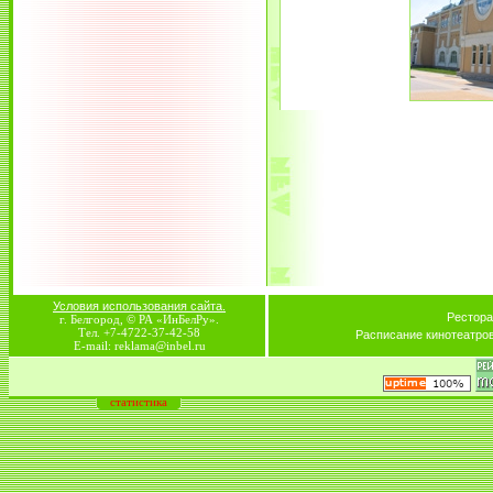
Условия использования сайта.
Рестора
г. Белгород, © РА «ИнБелРу».
Тел. +7-4722-37-42-58
Расписание кинотеатро
E-mail: reklama@inbel.ru
статистика