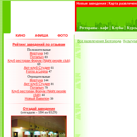
Новые заведения
|
Карта развлечен
|
|
Рестораны - кафе
Клубы
Курс
КИНО
АФИША
ФОТО
Все развлечения Белгорода
Культур
/
Рейтинг заведений по отзывам
Положительные
Фортуна
143
Потапыч
83
Клуб ресторан Форум (Night people club)
69
Арт-клуб Студия
61
Forno a Legna
47
Отрицательные
Фортуна
144
Арт-клуб Студия
81
Потапыч
79
Клуб ресторан Форум (Night people
club)
44
Новый Вавилон
39
Отгадай заведение
(отгадало - 184 из 6529)