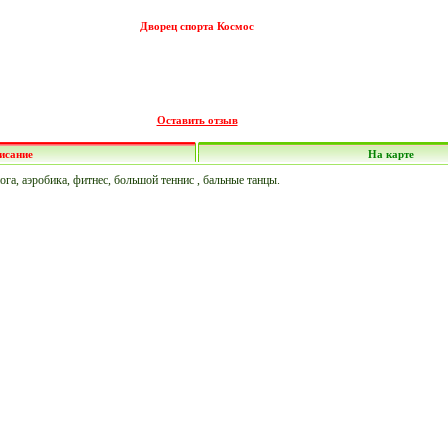
Дворец спорта Космос
Оставить отзыв
исание
На карте
ога, аэробика, фитнес, большой теннис , бальные танцы.