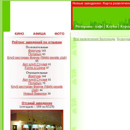
Новые заведения
|
Карта развлечен
|
|
Рестораны - кафе
Клубы
Курс
КИНО
АФИША
ФОТО
Все развлечения Белгорода
Культур
/
Рейтинг заведений по отзывам
Положительные
Фортуна
143
Потапыч
83
Клуб ресторан Форум (Night people club)
69
Арт-клуб Студия
61
Forno a Legna
47
Отрицательные
Фортуна
144
Арт-клуб Студия
81
Потапыч
79
Клуб ресторан Форум (Night people
club)
44
Новый Вавилон
39
Отгадай заведение
(отгадало - 184 из 6529)