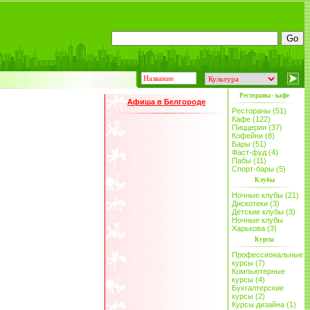
Рестораны - кафе
Афиша в Белгороде
Рестораны (51)
Кафе (122)
Пиццерии (37)
Кофейни (8)
Бары (51)
Фаст-фуд (4)
Пабы (11)
Спорт-бары (5)
Клубы
Ночные клубы (21)
Дискотеки (3)
Детские клубы (3)
Ночные клубы
Харькова (3)
Курсы
Профессиональные
курсы (7)
Компьютерные
курсы (4)
Бухгалтерские
курсы (2)
Курсы дизайна (1)