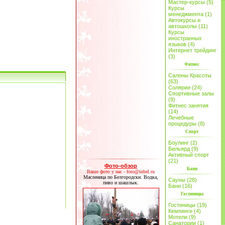
Мастер-курсы (5)
Курсы
менеджмента (1)
Автокурсы и
автошколы (11)
Курсы
иностранных
языков (4)
Интернет трейдинг
(3)
Фитнес
Салоны Красоты
(63)
Солярии (24)
Спортивные залы
(9)
Фитнес занятия
(14)
Лечебные
процедуры (8)
Спорт
Боулинг (2)
Бильярд (9)
Активный спорт
(21)
Фото-обзор
Бани
Ваше фото у нас - foto@inbel.ru
Масленица по Белгородски. Водка,
Сауны (28)
пиво и шашлык.
Бани (16)
Гостиницы
Гостиницы (19)
Кемпинги (4)
Мотели (9)
Санатории (1)