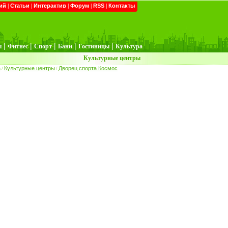
ий
|
Статьи
|
Интерактив
|
Форум
|
RSS
|
Контакты
|
|
|
|
|
ы
Фитнес
Спорт
Бани
Гостиницы
Культура
Культурные центры
а
Культурные центры
Дворец спорта Космос
/
/