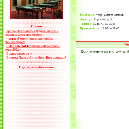
Культурные центры
Категория
:
Адрес
:
ул. Королева, д. 5
Телефон
:
55-16-77, 55-05-85
Статьи
Время работы
:
с 9.00 до 18.00
Третий Фестиваль «Другое кино»: 7
главных фильмов сезона
Частный мини-приют для собак
"Милосердие"
Оп
СИНЕМА ПАРК признан «Компанией
года-2011»
Бокс, атлетическая гимнастика, й
Социальные сети
Синема Парк в Сити Молл Белгородский
Партнеры и объявления