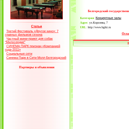
Белгородский государствен
Концертные залы
Категория
:
Адрес
:
ул.Королева, 7
Статьи
URL
:
http://www.bgiki.ru
Третий Фестиваль «Другое кино»: 7
Оста
главных фильмов сезона
Частный мини-приют для собак
"Милосердие"
СИНЕМА ПАРК признан «Компанией
года-2011»
Социальные сети
Синема Парк в Сити Молл Белгородский
Партнеры и объявления