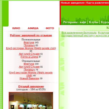
Новые заведения
|
Карта развлечен
|
|
Рестораны - кафе
Клубы
Курс
К
КИНО
АФИША
ФОТО
Все развлечения Белгорода
Культур
/
Рейтинг заведений по отзывам
государственный институт искусств и
Положительные
Фортуна
143
Потапыч
83
Клуб ресторан Форум (Night people club)
69
Арт-клуб Студия
61
Forno a Legna
47
Отрицательные
Фортуна
144
Арт-клуб Студия
81
Потапыч
79
Клуб ресторан Форум (Night people
club)
44
Новый Вавилон
39
Отгадай заведение
(отгадало - 184 из 6529)