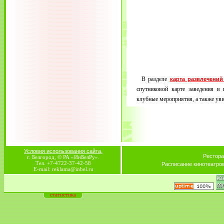
В разделе
карта развлечений
спутниковой карте заведения в 
клубные мероприятия, а также увид
Условия использования сайта.
Рестора
г. Белгород, © РА «ИнБелРу».
Тел. +7-4722-37-42-58
Расписание кинотеатро
E-mail: reklama@inbel.ru
статистика