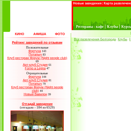
Новые заведения
|
Карта развлечен
|
|
Рестораны - кафе
Клубы
Курс
КИНО
АФИША
ФОТО
Все развлечения Белгорода
Клубы
/
/
Рейтинг заведений по отзывам
Положительные
Фортуна
143
Потапыч
83
Клуб ресторан Форум (Night people club)
69
Арт-клуб Студия
61
Forno a Legna
47
Отрицательные
Фортуна
144
Арт-клуб Студия
81
Потапыч
79
Клуб ресторан Форум (Night people
club)
44
Новый Вавилон
39
Отгадай заведение
(отгадало - 184 из 6529)