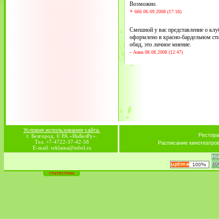
Возможно.
+
666 06.09.2008 (17:18)
Смешной у вас представление о клу
оформлено в красно-бардельном стил
обид, это личное мнение.
-
Анна 08.08.2008 (12:47)
Условия использования сайта.
Рестора
г. Белгород, © РА «ИнБелРу».
Тел. +7-4722-37-42-58
Расписание кинотеатро
E-mail: reklama@inbel.ru
статистика