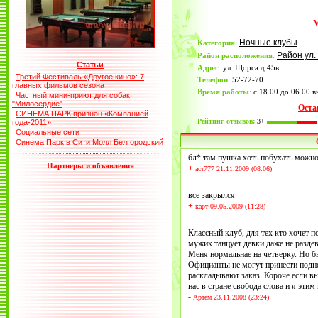
Ночные клубы
Категория
:
Район ул.
Район расположения
:
Статьи
Адрес
:
ул. Щорса д.45в
Третий Фестиваль «Другое кино»: 7
Телефон
:
52-72-70
главных фильмов сезона
Время работы
:
с 18.00 до 06.00 
Частный мини-приют для собак
"Милосердие"
Оста
СИНЕМА ПАРК признан «Компанией
Рейтинг отзывов:
3+
года-2011»
Социальные сети
Синема Парк в Сити Молл Белгородский
бл* там пушка хоть побухать можно!
Партнеры и объявления
+
аст777 21.11.2009 (08:06)
все закрылся
+
карт 09.05.2009 (11:28)
Классный клуб, для тех кто хочет 
мужик танцует девки даже не раздев
Меня нормальнае на четверку. Но бы
Официанты не могут принести поднос
раскладывают заказ. Короче если вы
нас в стране свобода слова и я этим
-
Aртeм 23.11.2008 (23:24)