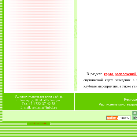
В разделе
карта развлечений
спутниковой карте заведения в 
клубные мероприятия, а также увид
Условия использования сайта.
Рестора
г. Белгород, © РА «ИнБелРу».
Тел. +7-4722-37-42-58
Расписание кинотеатро
E-mail: reklama@inbel.ru
статистика