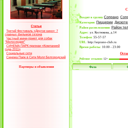
С
Сопрано
Сопр
Входит в группу
:
Пиццерии
Дискоте
Категория
:
Статьи
Район те
Район расположения
:
Третий Фестиваль «Другое кино»: 7
Адрес
:
ул. Костюкова, д.14
главных фильмов сезона
Телефон
:
55-57-57
Частный мини-приют для собак
"Милосердие"
URL
:
http://soprano-club.ru
СИНЕМА ПАРК признан «Компанией
Время работы
:
10.00 - 23.00
года-2011»
Социальные сети
Оста
Синема Парк в Сити Молл Белгородский
Рейтинг отзывов:
12+
Партнеры и объявления
Фото