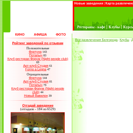
Новые заведения
|
Карта развлечен
|
|
Рестораны - кафе
Клубы
Курс
КИНО
АФИША
ФОТО
Все развлечения Белгорода
Клубы
Д
/
/
Рейтинг заведений по отзывам
Положительные
Фортуна
143
Потапыч
83
Клуб ресторан Форум (Night people club)
69
Арт-клуб Студия
61
Forno a Legna
47
Отрицательные
Фортуна
144
Арт-клуб Студия
81
Потапыч
79
Клуб ресторан Форум (Night people
club)
44
Новый Вавилон
39
Отгадай заведение
(отгадало - 184 из 6529)