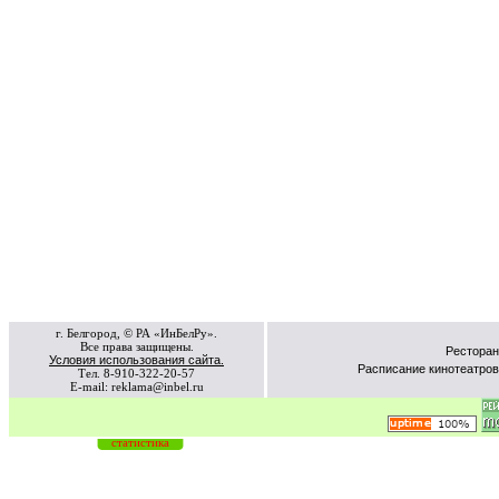
г. Белгород, © РА «ИнБелРу».
Все права защищены.
Ресторан
Условия использования сайта.
Расписание кинотеатров
Тел. 8-910-322-20-57
E-mail: reklama@inbel.ru
статистика