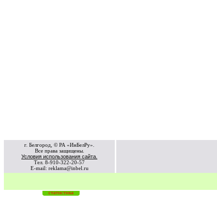
г. Белгород, © РА «ИнБелРу».
Все права защищены.
Условия использования сайта.
Тел. 8-910-322-20-57
E-mail: reklama@inbel.ru
статистика