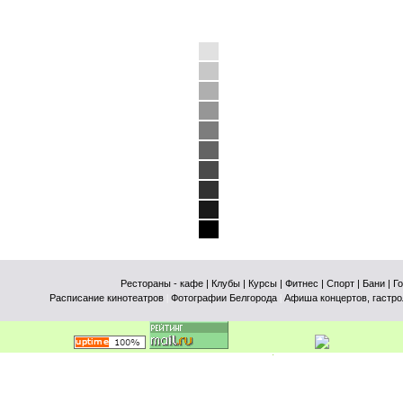
Рестораны - кафе
| Клубы
| Курсы
| Фитнес
| Спорт
| Бани
| Г
Расписание кинотеатров
|
Фотографии Белгорода
|
Афиша концертов, гастро