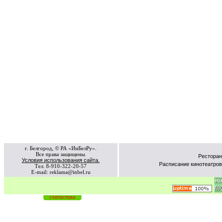
г. Белгород, © РА «ИнБелРу».
Все права защищены.
Ресторан
Условия использования сайта.
Расписание кинотеатров
Тел. 8-910-322-20-57
E-mail: reklama@inbel.ru
статистика