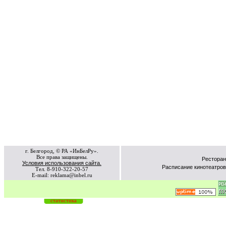
г. Белгород, © РА «ИнБелРу».
Все права защищены.
Ресторан
Условия использования сайта.
Расписание кинотеатров
Тел. 8-910-322-20-57
E-mail: reklama@inbel.ru
статистика