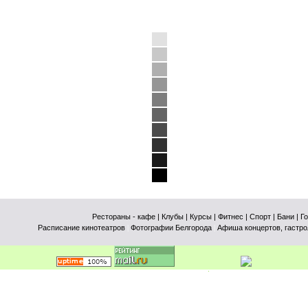
Рестораны - кафе
| Клубы
| Курсы
| Фитнес
| Спорт
| Бани
| Г
Расписание кинотеатров
|
Фотографии Белгорода
|
Афиша концертов, гастро