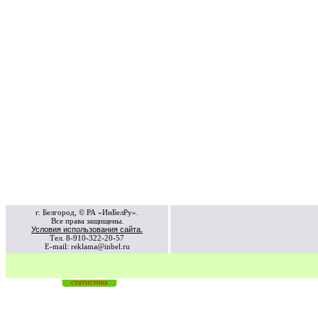
г. Белгород, © РА «ИнБелРу».
Все права защищены.
Условия использования сайта.
Тел. 8-910-322-20-57
E-mail: reklama@inbel.ru
статистика