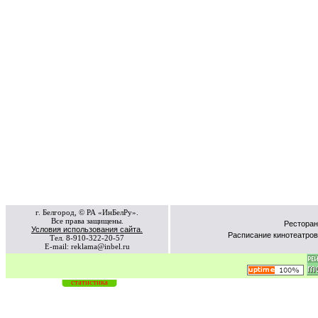
г. Белгород, © РА «ИнБелРу».
Все права защищены.
Ресторан
Условия использования сайта.
Расписание кинотеатров
Тел. 8-910-322-20-57
E-mail: reklama@inbel.ru
статистика