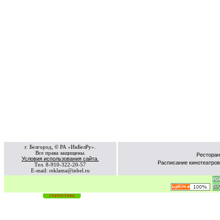
г. Белгород, © РА «ИнБелРу».
Все права защищены.
Ресторан
Условия использования сайта.
Расписание кинотеатров
Тел. 8-910-322-20-57
E-mail: reklama@inbel.ru
статистика