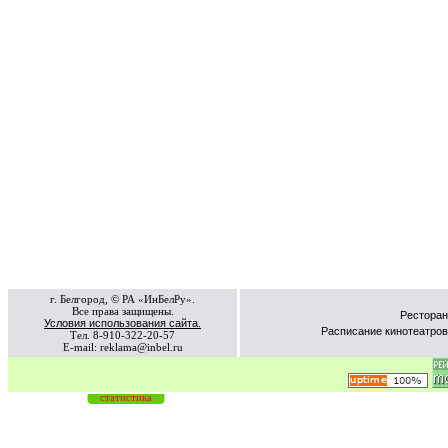
г. Белгород, © РА «ИнБелРу».
Все права защищены.
Ресторан
Условия использования сайта.
Расписание кинотеатров
Тел. 8-910-322-20-57
E-mail: reklama@inbel.ru
статистика