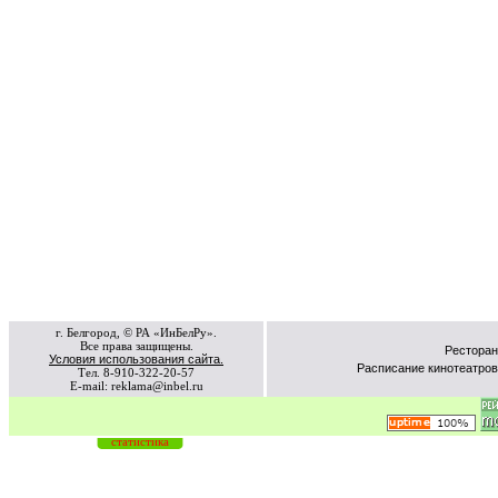
г. Белгород, © РА «ИнБелРу».
Все права защищены.
Ресторан
Условия использования сайта.
Расписание кинотеатров
Тел. 8-910-322-20-57
E-mail: reklama@inbel.ru
статистика