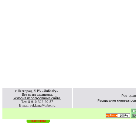
г. Белгород, © РА «ИнБелРу».
Все права защищены.
Ресторан
Условия использования сайта.
Расписание кинотеатров
Тел. 8-910-322-20-57
E-mail: reklama@inbel.ru
статистика