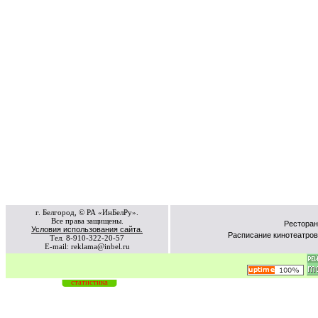
г. Белгород, © РА «ИнБелРу».
Все права защищены.
Ресторан
Условия использования сайта.
Расписание кинотеатров
Тел. 8-910-322-20-57
E-mail: reklama@inbel.ru
статистика