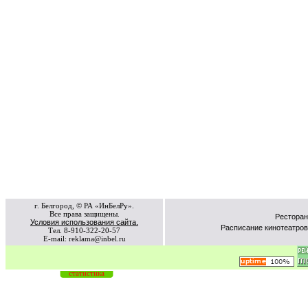
г. Белгород, © РА «ИнБелРу».
Все права защищены.
Ресторан
Условия использования сайта.
Расписание кинотеатров
Тел. 8-910-322-20-57
E-mail: reklama@inbel.ru
статистика