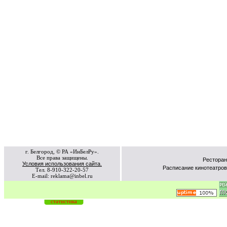
г. Белгород, © РА «ИнБелРу».
Все права защищены.
Ресторан
Условия использования сайта.
Расписание кинотеатров
Тел. 8-910-322-20-57
E-mail: reklama@inbel.ru
статистика