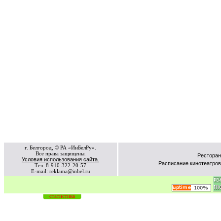
г. Белгород, © РА «ИнБелРу».
Все права защищены.
Ресторан
Условия использования сайта.
Расписание кинотеатров
Тел. 8-910-322-20-57
E-mail: reklama@inbel.ru
статистика