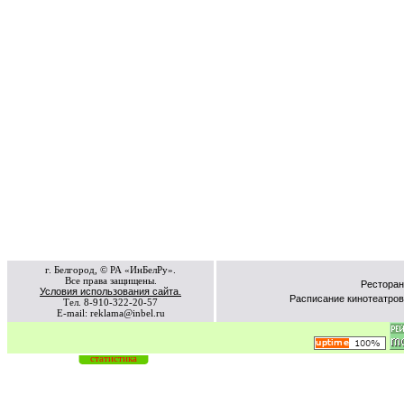
г. Белгород, © РА «ИнБелРу».
Все права защищены.
Ресторан
Условия использования сайта.
Расписание кинотеатров
Тел. 8-910-322-20-57
E-mail: reklama@inbel.ru
статистика