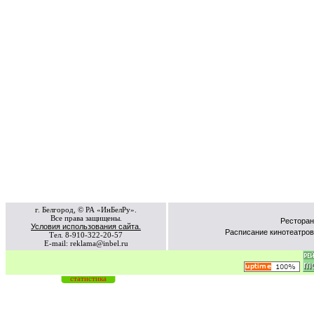
г. Белгород, © РА «ИнБелРу».
Все права защищены.
Ресторан
Условия использования сайта.
Расписание кинотеатров
Тел. 8-910-322-20-57
E-mail: reklama@inbel.ru
статистика