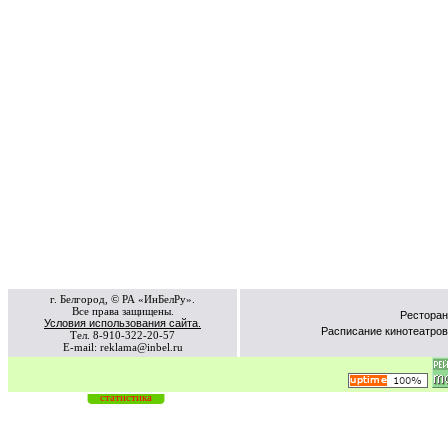
г. Белгород, © РА «ИнБелРу».
Все права защищены.
Ресторан
Условия использования сайта.
Расписание кинотеатров
Тел. 8-910-322-20-57
E-mail: reklama@inbel.ru
статистика