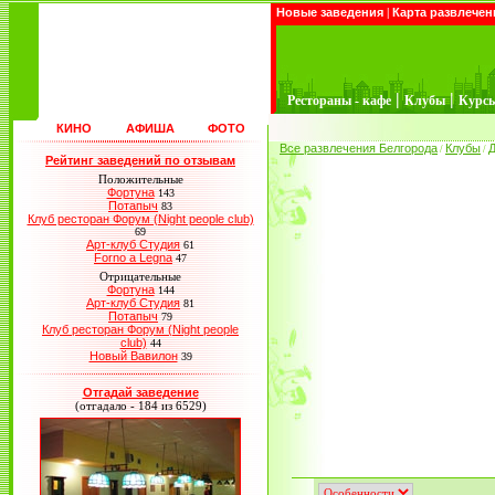
Новые заведения
|
Карта развлечен
|
|
Рестораны - кафе
Клубы
Курс
КИНО
АФИША
ФОТО
Все развлечения Белгорода
Клубы
Д
/
/
Рейтинг заведений по отзывам
Положительные
Фортуна
143
Потапыч
83
Клуб ресторан Форум (Night people club)
69
Арт-клуб Студия
61
Forno a Legna
47
Отрицательные
Фортуна
144
Арт-клуб Студия
81
Потапыч
79
Клуб ресторан Форум (Night people
club)
44
Новый Вавилон
39
Отгадай заведение
(отгадало - 184 из 6529)