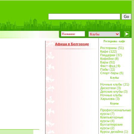
Рестораны - кафе
Афиша в Белгороде
Рестораны (51)
Кафе (122)
Пиццерии (37)
Кофейни (8)
Бары (51)
Фаст-фуд (4)
Пабы (11)
Спорт-бары (5)
Клубы
Ночные клубы (21)
Дискотеки (3)
Детские клубы (3)
Ночные клубы
Харькова (3)
Курсы
Профессиональные
курсы (7)
Компьютерные
курсы (4)
Бухгалтерские
курсы (2)
Курсы дизайна (1)