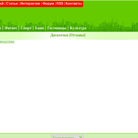
ий
|
Статьи
|
Интерактив
|
Форум
|
RSS
|
Контакты
|
|
|
|
|
ы
Фитнес
Спорт
Бани
Гостиницы
Культура
Дискотеки [Отзывы]
искотеки