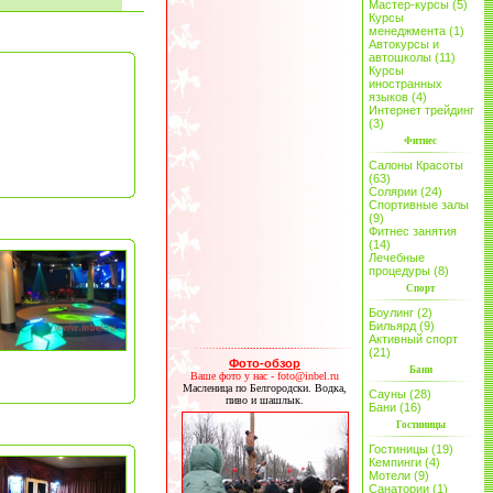
Мастер-курсы (5)
Курсы
менеджмента (1)
Автокурсы и
автошколы (11)
Курсы
иностранных
языков (4)
Интернет трейдинг
(3)
Фитнес
Салоны Красоты
(63)
Солярии (24)
Спортивные залы
(9)
Фитнес занятия
(14)
Лечебные
процедуры (8)
Спорт
Боулинг (2)
Бильярд (9)
Активный спорт
(21)
Фото-обзор
Бани
Ваше фото у нас - foto@inbel.ru
Масленица по Белгородски. Водка,
Сауны (28)
пиво и шашлык.
Бани (16)
Гостиницы
Гостиницы (19)
Кемпинги (4)
Мотели (9)
Санатории (1)