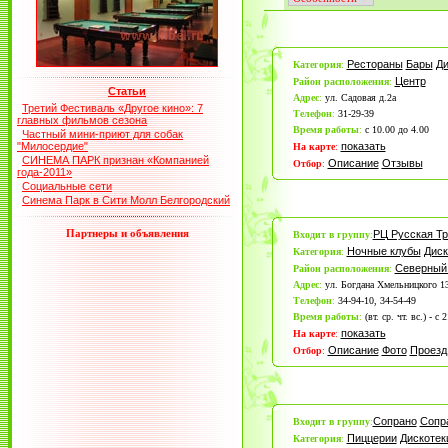
Рестораны
Бары
Ди
Категория
:
Центр
Район расположения
:
Статьи
Адрес
:
ул. Садовая д.2а
Третий Фестиваль «Другое кино»: 7
Телефон
:
31-29-39
главных фильмов сезона
Время работы
:
с 10.00 до 4.00
Частный мини-приют для собак
"Милосердие"
показать
На карте
:
СИНЕМА ПАРК признан «Компанией
Описание
Отзывы
Отбор
:
года-2011»
Социальные сети
Синема Парк в Сити Молл Белгородский
Партнеры и объявления
РЦ Русская Тр
Входит в группу
:
Ночные клубы
Диск
Категория
:
Северный
Район расположения
:
Адрес
:
ул. Богдана Хмельницкого 1
Телефон
:
34-94-10, 34-54-49
Время работы
:
(вт. ср. чт. вс.) - с
показать
На карте
:
Описание
Фото
Проезд
Отбор
:
Сопрано
Сопр
Входит в группу
:
Пиццерии
Дискотек
Категория
: