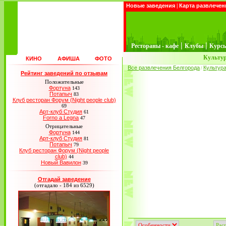
Новые заведения
|
Карта развлечен
|
|
Рестораны - кафе
Клубы
Курс
Культур
КИНО
АФИША
ФОТО
Все развлечения Белгорода
Культур
/
Рейтинг заведений по отзывам
Положительные
Фортуна
143
Потапыч
83
Клуб ресторан Форум (Night people club)
69
Арт-клуб Студия
61
Forno a Legna
47
Отрицательные
Фортуна
144
Арт-клуб Студия
81
Потапыч
79
Клуб ресторан Форум (Night people
club)
44
Новый Вавилон
39
Отгадай заведение
(отгадало - 184 из 6529)