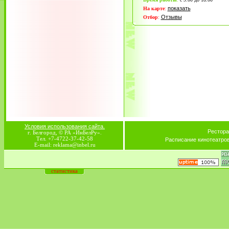
показать
На карте
:
Отзывы
Отбор
:
Условия использования сайта.
Рестора
г. Белгород, © РА «ИнБелРу».
Тел. +7-4722-37-42-58
Расписание кинотеатро
E-mail: reklama@inbel.ru
статистика