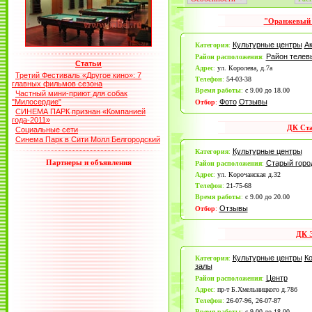
"Оранжевый 
Культурные центры
А
Категория
:
Район теле
Район расположения
:
Статьи
Адрес
:
ул. Королева, д.7а
Третий Фестиваль «Другое кино»: 7
Телефон
:
54-03-38
главных фильмов сезона
Время работы
:
с 9.00 до 18.00
Частный мини-приют для собак
"Милосердие"
Фото
Отзывы
Отбор
:
СИНЕМА ПАРК признан «Компанией
года-2011»
ДК Ста
Социальные сети
Синема Парк в Сити Молл Белгородский
Культурные центры
Категория
:
Партнеры и объявления
Старый горо
Район расположения
:
Адрес
:
ул. Корочанская д.32
Телефон
:
21-75-68
Время работы
:
с 9.00 до 20.00
Отзывы
Отбор
:
ДК 
Культурные центры
К
Категория
:
залы
Центр
Район расположения
:
Адрес
:
пр-т Б.Хмельницкого д.78б
Телефон
:
26-07-96, 26-07-87
Время работы
:
с 9.00 до 18.00