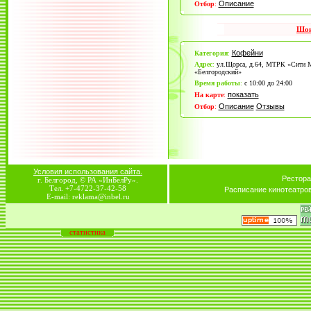
Описание
Отбор
:
Шок
Кофейни
Категория
:
Адрес
:
ул.Щорса, д.64, МТРК «Сити 
«Белгородский»
Время работы
:
с 10:00 до 24:00
показать
На карте
:
Описание
Отзывы
Отбор
:
Условия использования сайта.
Рестора
г. Белгород, © РА «ИнБелРу».
Тел. +7-4722-37-42-58
Расписание кинотеатро
E-mail: reklama@inbel.ru
статистика