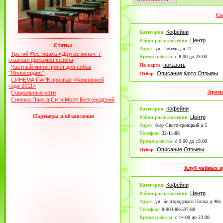
Co
Кофейни
Категория
:
Центр
Район расположения
:
Статьи
Адрес
:
ул. Победы, д.77
Третий Фестиваль «Другое кино»: 7
Время работы
:
с 8.00 до 23.00
главных фильмов сезона
показать
На карте
:
Частный мини-приют для собак
"Милосердие"
Описание
Фото
Отзывы
Отбор
:
СИНЕМА ПАРК признан «Компанией
года-2011»
Арома
Социальные сети
Синема Парк в Сити Молл Белгородский
Кофейни
Категория
:
Партнеры и объявления
Центр
Район расположения
:
Адрес
:
б-ар Свято-троицкий д.5
Телефон
:
32-11-88
Время работы
:
с 9.00 до 19.00
Описание
Отзывы
Отбор
:
Клуб чайных ц
Кофейни
Категория
:
Центр
Район расположения
:
Адрес
:
ул. Белгородского Полка д.40а
Телефон
:
8-903-88-537-88
Время работы
:
с 14.00 до 23.00