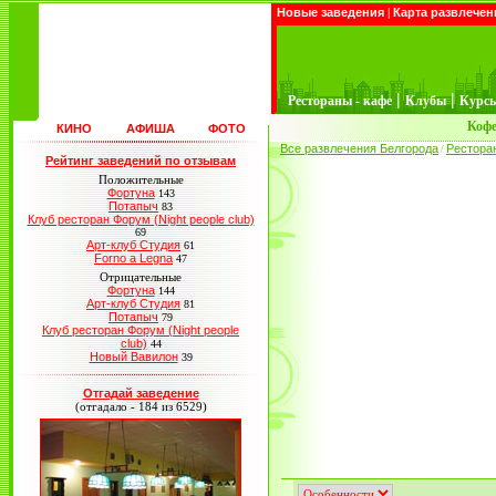
Новые заведения
|
Карта развлечен
|
|
Рестораны - кафе
Клубы
Курс
Кофе
КИНО
АФИША
ФОТО
Все развлечения Белгорода
Рестора
/
Рейтинг заведений по отзывам
Положительные
Фортуна
143
Потапыч
83
Клуб ресторан Форум (Night people club)
69
Арт-клуб Студия
61
Forno a Legna
47
Отрицательные
Фортуна
144
Арт-клуб Студия
81
Потапыч
79
Клуб ресторан Форум (Night people
club)
44
Новый Вавилон
39
Отгадай заведение
(отгадало - 184 из 6529)