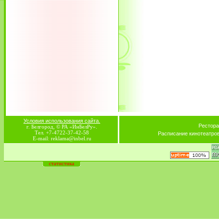
Условия использования сайта.
Рестора
г. Белгород, © РА «ИнБелРу».
Тел. +7-4722-37-42-58
Расписание кинотеатро
E-mail: reklama@inbel.ru
статистика