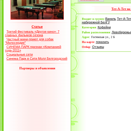
Тет-А-Тет н
Ваниль
Тет-А-Тет
Входит в группу
:
набережной БелГУ
Статьи
Кофейни
Категория
:
Третий Фестиваль «Другое кино»: 7
Левобережь
Район расположения
:
главных фильмов сезона
Адрес
:
Гостенская ул., 2 Б
Частный мини-приют для собак
показать
На карте
:
"Милосердие"
СИНЕМА ПАРК признан «Компанией
Отзывы
Отбор
:
года-2011»
Социальные сети
Синема Парк в Сити Молл Белгородский
Партнеры и объявления