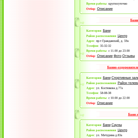
Время работы
:
круглосуточно
Описание
Отбор
:
Бани
Бани
Категория
:
Центр
Район расположения
:
Адрес
:
пр-т Гражданский, д. 59а
Телефон
:
35-32-32
Время работы
:
с 11.00 до 23.00
Описание
Фото
Отзывы
Отбор
:
Банно-оздоровител
Бани
Спортивные зал
Категория
:
Район теле
Район расположения
:
Адрес
:
ул. Костюкова д.77а
Телефон
:
58-08-38
Время работы
:
с 10.00 до 22.00
Описание
Отбор
:
Баня 
Бани
Сауны
Категория
:
Центр
Район расположения
:
Адрес
:
ул. Мичурина д.83а