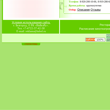
Телефон
:
8-920-200-10-00, 8-919-280-6
Время работы
:
круглосуточно
Описание
Отзывы
Отбор
:
Условия использования сайта.
Рестора
г. Белгород, © РА «ИнБелРу».
Тел. +7-4722-37-42-58
Расписание кинотеатро
E-mail: reklama@inbel.ru
статистика