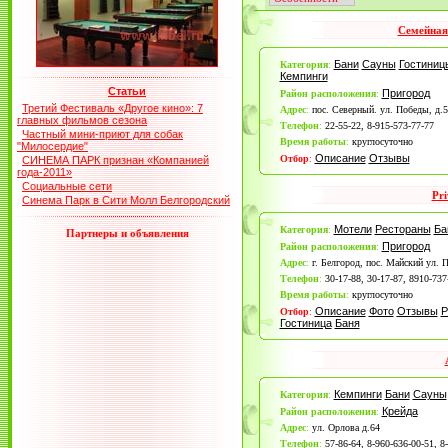
Семейная
Бани
Сауны
Гостиниц
Категория
:
Кемпинги
Статьи
Пригород
Район расположения
:
Третий Фестиваль «Другое кино»: 7
Адрес
:
пос. Северный. ул. Победы, д.5
главных фильмов сезона
Телефон
:
22-55-22, 8-915-573-77-77
Частный мини-приют для собак
Время работы
:
круглосуточно
"Милосердие"
Описание
Отзывы
Отбор
:
СИНЕМА ПАРК признан «Компанией
года-2011»
Социальные сети
Pri
Синема Парк в Сити Молл Белгородский
Мотели
Рестораны
Ба
Категория
:
Партнеры и объявления
Пригород
Район расположения
:
Адрес
:
г. Белгород, пос. Майский ул. 
Телефон
:
30-17-88, 30-17-87, 8910-737
Время работы
:
круглосуточно
Описание
Фото
Отзывы
Р
Отбор
:
Гостиница
Баня
Кемпинги
Бани
Сауны
Категория
:
Крейда
Район расположения
:
Адрес
:
ул. Орлова д.64
Телефон
:
57-86-64, 8-960-636-00-51, 8