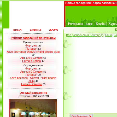
Новые заведения
|
Карта развлечен
|
|
Рестораны - кафе
Клубы
Курс
Б
КИНО
АФИША
ФОТО
Все развлечения Белгорода
Бани
Ба
/
/
Рейтинг заведений по отзывам
Положительные
Фортуна
143
Потапыч
83
Клуб ресторан Форум (Night people club)
69
Арт-клуб Студия
61
Forno a Legna
47
Отрицательные
Фортуна
144
Арт-клуб Студия
81
Потапыч
79
Клуб ресторан Форум (Night people
club)
44
Новый Вавилон
39
Отгадай заведение
(отгадало - 184 из 6529)