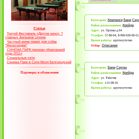
Кемпинги
Бани
Сау
Категория
:
Крейда
Район расположения
:
Статьи
Адрес
:
ул. Орлова д.64
Третий Фестиваль «Другое кино»: 7
Телефон
:
57-86-64, 8-960-636-00-51
главных фильмов сезона
Время работы
:
круглосуточно
Частный мини-приют для собак
"Милосердие"
Описание
Отбор
:
СИНЕМА ПАРК признан «Компанией
года-2011»
Социальные сети
Синема Парк в Сити Молл Белгородский
Бани
Сауны
Категория
:
Партнеры и объявления
Крейда
Район расположения
:
Адрес
:
ул. Рабочая
Телефон
:
т.21-08-16
Время работы
:
круглосуточно