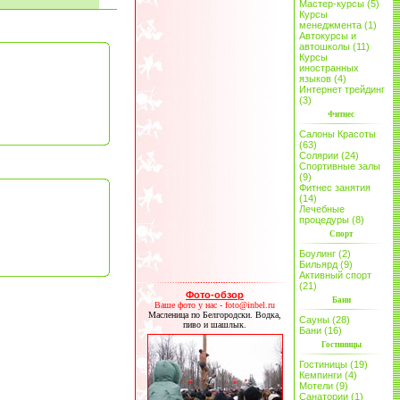
Мастер-курсы (5)
Курсы
менеджмента (1)
Автокурсы и
автошколы (11)
Курсы
иностранных
языков (4)
Интернет трейдинг
(3)
Фитнес
Салоны Красоты
(63)
Солярии (24)
Спортивные залы
(9)
Фитнес занятия
(14)
Лечебные
процедуры (8)
Спорт
Боулинг (2)
Бильярд (9)
Активный спорт
(21)
Фото-обзор
Бани
Ваше фото у нас - foto@inbel.ru
Масленица по Белгородски. Водка,
Сауны (28)
пиво и шашлык.
Бани (16)
Гостиницы
Гостиницы (19)
Кемпинги (4)
Мотели (9)
Санатории (1)