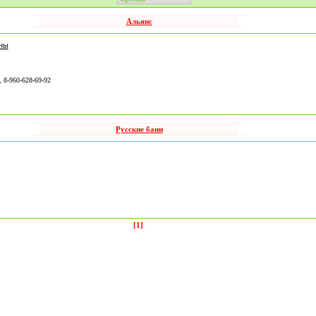
Альянс
ны
, 8-960-628-69-92
Русские бани
[1]