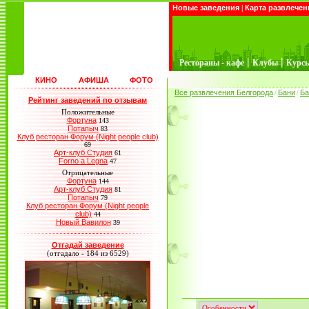
Новые заведения
|
Карта развлечен
|
|
Рестораны - кафе
Клубы
Курс
КИНО
АФИША
ФОТО
Все развлечения Белгорода
Бани
Ба
/
/
Рейтинг заведений по отзывам
Положительные
Фортуна
143
Потапыч
83
Клуб ресторан Форум (Night people club)
69
Арт-клуб Студия
61
Forno a Legna
47
Отрицательные
Фортуна
144
Арт-клуб Студия
81
Потапыч
79
Клуб ресторан Форум (Night people
club)
44
Новый Вавилон
39
Отгадай заведение
(отгадало - 184 из 6529)