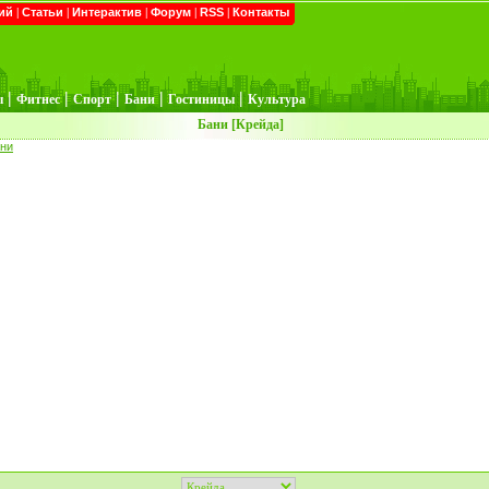
ий
|
Статьи
|
Интерактив
|
Форум
|
RSS
|
Контакты
|
|
|
|
|
ы
Фитнес
Спорт
Бани
Гостиницы
Культура
Бани [Крейда]
ни