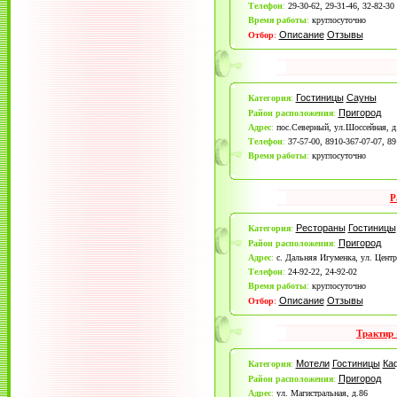
Телефон
:
29-30-62, 29-31-46, 32-82-30
Время работы
:
круглосуточно
Описание
Отзывы
Отбор
:
Гостиницы
Сауны
Категория
:
Пригород
Район расположения
:
Адрес
:
пос.Северный, ул.Шоссейная, д
Телефон
:
37-57-00, 8910-367-07-07, 89
Время работы
:
круглосуточно
Р
Рестораны
Гостиницы
Категория
:
Пригород
Район расположения
:
Адрес
:
c. Дальняя Игуменка, ул. Центр
Телефон
:
24-92-22, 24-92-02
Время работы
:
круглосуточно
Описание
Отзывы
Отбор
:
Трактир
Мотели
Гостиницы
Ка
Категория
:
Пригород
Район расположения
:
Адрес
:
ул. Магистральная, д.86