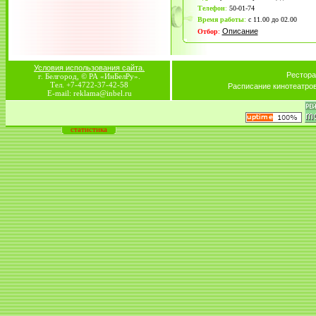
Телефон
:
50-01-74
Время работы
:
с 11.00 до 02.00
Описание
Отбор
:
Условия использования сайта.
Рестора
г. Белгород, © РА «ИнБелРу».
Тел. +7-4722-37-42-58
Расписание кинотеатро
E-mail: reklama@inbel.ru
статистика