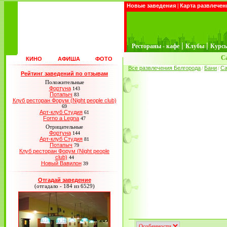
Новые заведения
|
Карта развлечен
|
|
Рестораны - кафе
Клубы
Курс
С
КИНО
АФИША
ФОТО
Все развлечения Белгорода
Бани
С
/
/
Рейтинг заведений по отзывам
Положительные
Фортуна
143
Потапыч
83
Клуб ресторан Форум (Night people club)
69
Арт-клуб Студия
61
Forno a Legna
47
Отрицательные
Фортуна
144
Арт-клуб Студия
81
Потапыч
79
Клуб ресторан Форум (Night people
club)
44
Новый Вавилон
39
Отгадай заведение
(отгадало - 184 из 6529)