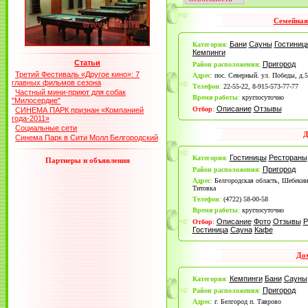
Семейная
Бани
Сауны
Гостиниц
Категория
:
Кемпинги
Статьи
Пригород
Район расположения
:
Третий Фестиваль «Другое кино»: 7
Адрес
:
пос. Северный. ул. Победы, д.5
главных фильмов сезона
Телефон
:
22-55-22, 8-915-573-77-77
Частный мини-приют для собак
Время работы
:
круглосуточно
"Милосердие"
Описание
Отзывы
Отбор
:
СИНЕМА ПАРК признан «Компанией
года-2011»
Социальные сети
Д
Синема Парк в Сити Молл Белгородский
Гостиницы
Рестораны
Категория
:
Партнеры и объявления
Пригород
Район расположения
:
Адрес
:
Белгородская область, Шебекинс
Титовка
Телефон
:
(4722) 58-00-58
Время работы
:
круглосуточно
Описание
Фото
Отзывы
Р
Отбор
:
Гостиница
Сауна
Кафе
До
Кемпинги
Бани
Сауны
Категория
:
Пригород
Район расположения
:
Адрес
:
г. Белгород п. Таврово