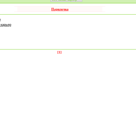
Парилочка
и
 карьер
[1]