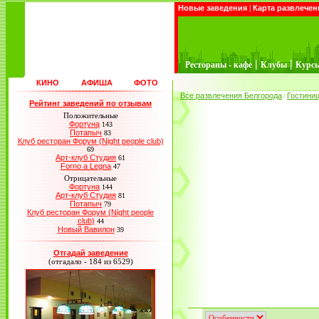
Новые заведения
|
Карта развлечен
|
|
Рестораны - кафе
Клубы
Курс
КИНО
АФИША
ФОТО
Все развлечения Белгорода
Гостини
/
Рейтинг заведений по отзывам
Положительные
Фортуна
143
Потапыч
83
Клуб ресторан Форум (Night people club)
69
Арт-клуб Студия
61
Forno a Legna
47
Отрицательные
Фортуна
144
Арт-клуб Студия
81
Потапыч
79
Клуб ресторан Форум (Night people
club)
44
Новый Вавилон
39
Отгадай заведение
(отгадало - 184 из 6529)