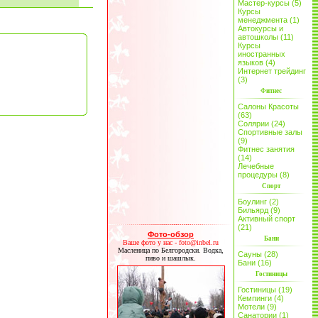
Мастер-курсы (5)
Курсы
менеджмента (1)
Автокурсы и
автошколы (11)
Курсы
иностранных
языков (4)
Интернет трейдинг
(3)
Фитнес
Салоны Красоты
(63)
Солярии (24)
Спортивные залы
(9)
Фитнес занятия
(14)
Лечебные
процедуры (8)
Спорт
Боулинг (2)
Бильярд (9)
Активный спорт
(21)
Фото-обзор
Бани
Ваше фото у нас - foto@inbel.ru
Масленица по Белгородски. Водка,
Сауны (28)
пиво и шашлык.
Бани (16)
Гостиницы
Гостиницы (19)
Кемпинги (4)
Мотели (9)
Санатории (1)