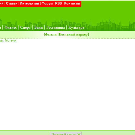
ий
|
Статьи
|
Интерактив
|
Форум
|
RSS
|
Контакты
|
|
|
|
|
ы
Фитнес
Спорт
Бани
Гостиницы
Культура
Мотели [Песчаный карьер]
цы
Мотели
/