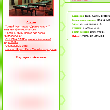
Бани
Сауны
Мотел
Категория
:
Песчаный
Район расположения
:
Статьи
Адрес
:
ул. Волчанская д.139
Третий Фестиваль «Другое кино»: 7
Телефон
:
8-920-550-55-55
главных фильмов сезона
Время работы
:
круглосуточно
Частный мини-приют для собак
"Милосердие"
Описание
Отзывы
Отбор
:
СИНЕМА ПАРК признан «Компанией
года-2011»
Социальные сети
Синема Парк в Сити Молл Белгородский
Партнеры и объявления