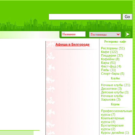
Рестораны - кафе
Афиша в Белгороде
Рестораны (51)
Кафе (122)
Пиццерии (37)
Кофейни (8)
Бары (51)
Фаст-фуд (4)
Пабы (11)
Спорт-бары (5)
Клубы
Ночные клубы (21)
Дискотеки (3)
Детские клубы (3)
Ночные клубы
Харькова (3)
Курсы
Профессиональные
курсы (7)
Компьютерные
курсы (4)
Бухгалтерские
курсы (2)
Курсы дизайна (1)