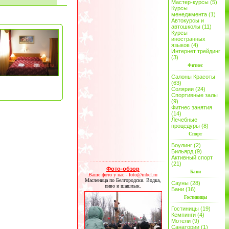
Мастер-курсы (5)
Курсы
менеджмента (1)
Автокурсы и
автошколы (11)
Курсы
иностранных
языков (4)
Интернет трейдинг
(3)
Фитнес
Салоны Красоты
(63)
Солярии (24)
Спортивные залы
(9)
Фитнес занятия
(14)
Лечебные
процедуры (8)
Спорт
Боулинг (2)
Бильярд (9)
Активный спорт
(21)
Фото-обзор
Бани
Ваше фото у нас - foto@inbel.ru
Масленица по Белгородски. Водка,
Сауны (28)
пиво и шашлык.
Бани (16)
Гостиницы
Гостиницы (19)
Кемпинги (4)
Мотели (9)
Санатории (1)