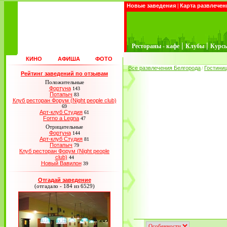
Новые заведения
|
Карта развлечен
|
|
Рестораны - кафе
Клубы
Курс
КИНО
АФИША
ФОТО
Все развлечения Белгорода
Гостини
/
Рейтинг заведений по отзывам
Положительные
Фортуна
143
Потапыч
83
Клуб ресторан Форум (Night people club)
69
Арт-клуб Студия
61
Forno a Legna
47
Отрицательные
Фортуна
144
Арт-клуб Студия
81
Потапыч
79
Клуб ресторан Форум (Night people
club)
44
Новый Вавилон
39
Отгадай заведение
(отгадало - 184 из 6529)