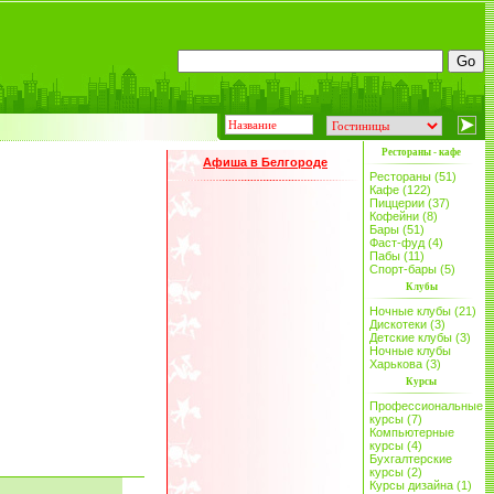
Рестораны - кафе
Афиша в Белгороде
Рестораны (51)
Кафе (122)
Пиццерии (37)
Кофейни (8)
Бары (51)
Фаст-фуд (4)
Пабы (11)
Спорт-бары (5)
Клубы
Ночные клубы (21)
Дискотеки (3)
Детские клубы (3)
Ночные клубы
Харькова (3)
Курсы
Профессиональные
курсы (7)
Компьютерные
курсы (4)
Бухгалтерские
курсы (2)
Курсы дизайна (1)