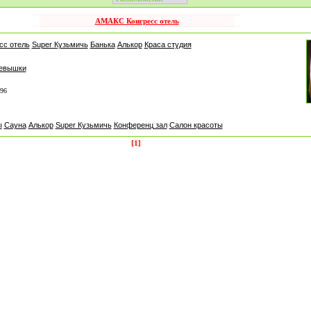
АМАКС Конгресс отель
сс отель
Super Кузьмичь
Банька
Алькор
Краса студия
левышки
-96
ы
Сауна
Алькор
Super Кузьмичь
Конференц зал
Салон красоты
[1]