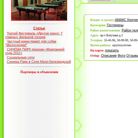
АМАКС Конгре
Входит в группу
:
Гостиницы
Категория
:
Статьи
Район те
Район расположения
:
Третий Фестиваль «Другое кино»: 7
Адрес
:
пр-т Ватутина д.2
главных фильмов сезона
Телефон
:
55-45-96, 50-99-99, 50-99
Частный мини-приют для собак
"Милосердие"
Время работы
:
круглосуточно
СИНЕМА ПАРК признан «Компанией
показать
На карте
:
года-2011»
Описание
Фото
Отзыв
Отбор
:
Социальные сети
Синема Парк в Сити Молл Белгородский
Партнеры и объявления