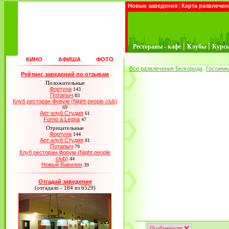
Новые заведения
|
Карта развлечен
|
|
Рестораны - кафе
Клубы
Курс
КИНО
АФИША
ФОТО
Все развлечения Белгорода
Гостини
/
Рейтинг заведений по отзывам
Положительные
Фортуна
143
Потапыч
83
Клуб ресторан Форум (Night people club)
69
Арт-клуб Студия
61
Forno a Legna
47
Отрицательные
Фортуна
144
Арт-клуб Студия
81
Потапыч
79
Клуб ресторан Форум (Night people
club)
44
Новый Вавилон
39
Отгадай заведение
(отгадало - 184 из 6529)