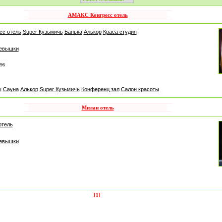
АМАКС Конгресс отель
сс отель
Super Кузьмичь
Банька
Алькор
Краса студия
левышки
-96
ы
Сауна
Алькор
Super Кузьмичь
Конференц зал
Салон красоты
Милан отель
отель
левышки
[1]