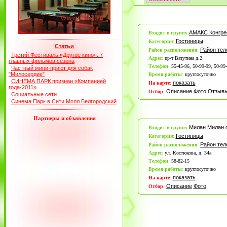
АМАКС Конгре
Входит в группу
:
Гостиницы
Категория
:
Статьи
Район те
Район расположения
:
Третий Фестиваль «Другое кино»: 7
Адрес
:
пр-т Ватутина д.2
главных фильмов сезона
Телефон
:
55-45-96, 50-99-99, 50-99
Частный мини-приют для собак
"Милосердие"
Время работы
:
круглосуточно
СИНЕМА ПАРК признан «Компанией
показать
На карте
:
года-2011»
Описание
Фото
Отзыв
Отбор
:
Социальные сети
Синема Парк в Сити Молл Белгородский
Партнеры и объявления
Милан
Милан 
Входит в группу
:
Гостиницы
Категория
:
Район те
Район расположения
:
Адрес
:
ул. Костюкова, д. 34а
Телефон
:
58-82-15
Время работы
:
круглосуточно
показать
На карте
:
Описание
Фото
Отбор
: