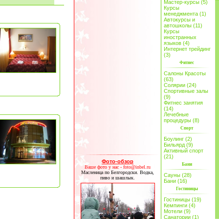
Мастер-курсы (5)
Курсы
менеджмента (1)
Автокурсы и
автошколы (11)
Курсы
иностранных
языков (4)
Интернет трейдинг
(3)
Фитнес
Салоны Красоты
(63)
Солярии (24)
Спортивные залы
(9)
Фитнес занятия
(14)
Лечебные
процедуры (8)
Спорт
Боулинг (2)
Бильярд (9)
Активный спорт
(21)
Фото-обзор
Бани
Ваше фото у нас - foto@inbel.ru
Масленица по Белгородски. Водка,
Сауны (28)
пиво и шашлык.
Бани (16)
Гостиницы
Гостиницы (19)
Кемпинги (4)
Мотели (9)
Санатории (1)