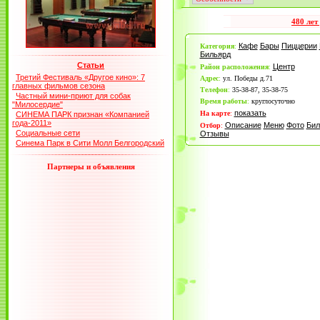
480 лет
Кафе
Бары
Пиццерии
Категория
:
Бильярд
Статьи
Центр
Район расположения
:
Третий Фестиваль «Другое кино»: 7
Адрес
:
ул. Победы д.71
главных фильмов сезона
Телефон
:
35-38-87, 35-38-75
Частный мини-приют для собак
Время работы
:
круглосуточно
"Милосердие"
показать
На карте
:
СИНЕМА ПАРК признан «Компанией
года-2011»
Описание
Меню
Фото
Бил
Отбор
:
Социальные сети
Отзывы
Синема Парк в Сити Молл Белгородский
Партнеры и объявления