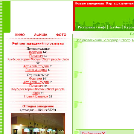
Новые заведения
|
Карта развлечен
|
|
Рестораны - кафе
Клубы
Курс
Бо
КИНО
АФИША
ФОТО
Все развлечения Белгорода
Спорт
Б
/
/
Рейтинг заведений по отзывам
Положительные
Фортуна
143
Потапыч
83
Клуб ресторан Форум (Night people club)
69
Арт-клуб Студия
61
Forno a Legna
47
Отрицательные
Фортуна
144
Арт-клуб Студия
81
Потапыч
79
Клуб ресторан Форум (Night people
club)
44
Новый Вавилон
39
Отгадай заведение
(отгадало - 184 из 6529)