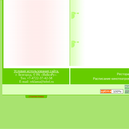
Условия использования сайта.
Рестора
г. Белгород, © РА «ИнБелРу».
Тел. +7-4722-37-42-58
Расписание кинотеатро
E-mail: reklama@inbel.ru
статистика