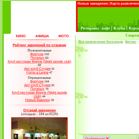
Новые заведения
|
Карта развлечен
|
|
Рестораны - кафе
Клубы
Курс
Спорти
КИНО
АФИША
ФОТО
Все развлечения Белгорода
Фитнес
/
/
Рейтинг заведений по отзывам
Положительные
Фортуна
143
Потапыч
83
Клуб ресторан Форум (Night people club)
69
Арт-клуб Студия
61
Forno a Legna
47
Отрицательные
Фортуна
144
Арт-клуб Студия
81
Потапыч
79
Клуб ресторан Форум (Night people
club)
44
Новый Вавилон
39
Отгадай заведение
(отгадало - 184 из 6529)