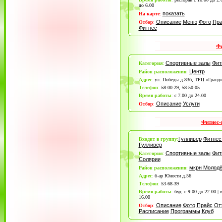
до 6.00
показать
На карте
:
Описание
Меню
Фото
Пра
Отбор
:
Фитнес
Фи
Спортивные залы
Фит
Категория
:
Центр
Район расположения
:
Адрес
:
ул. Победы д.83б, ТРЦ «Гранд»
Телефон
:
58-00-29, 58-50-05
Время работы
:
с 7.00 до 24.00
Описание
Услуги
Отбор
:
Фитнес-
Гулливер
Фитнес
Входит в группу
:
Гулливер
Спортивные залы
Фит
Категория
:
Солярии
мкрн Молод
Район расположения
:
Адрес
:
б-ар Юности д.56
Телефон
:
53-68-39
Время работы
:
буд. с 9.00 до 22.00 | 
16.00
Описание
Фото
Прайс
От
Отбор
:
Расписание
Программы
Клуб