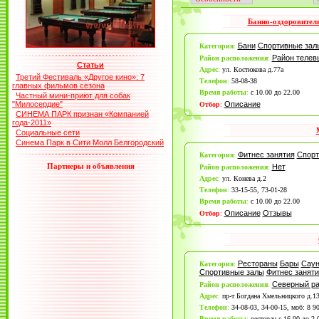
Банно-оздоровител
Бани
Спортивные зал
Категория
:
Район теле
Район расположения
:
Статьи
Адрес
:
ул. Костюкова д.77а
Третий Фестиваль «Другое кино»: 7
Телефон
:
58-08-38
главных фильмов сезона
Время работы
:
с 10.00 до 22.00
Частный мини-приют для собак
"Милосердие"
Описание
Отбор
:
СИНЕМА ПАРК признан «Компанией
года-2011»
Социальные сети
Синема Парк в Сити Молл Белгородский
Фитнес занятия
Спорт
Категория
:
Партнеры и объявления
Нет
Район расположения
:
Адрес
:
ул. Конева д.2
Телефон
:
33-15-55, 73-01-28
Время работы
:
с 10.00 до 22.00
Описание
Отзывы
Отбор
:
Рестораны
Бары
Сау
Категория
:
Спортивные залы
Фитнес заняти
Северный р
Район расположения
:
Адрес
:
пр-т Богдана Хмельницкого д.1
Телефон
:
34-08-03, 34-00-15, моб: 8 9
Время работы
:
ресторан с 16.00 до 2.0