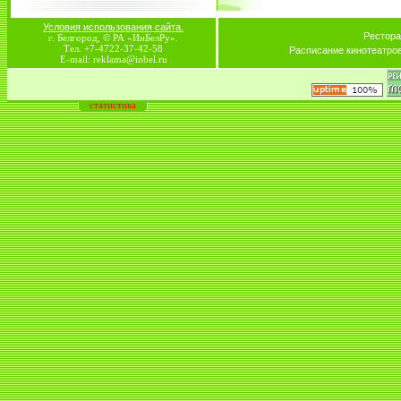
Условия использования сайта.
Рестора
г. Белгород, © РА «ИнБелРу».
Тел. +7-4722-37-42-58
Расписание кинотеатро
E-mail: reklama@inbel.ru
статистика