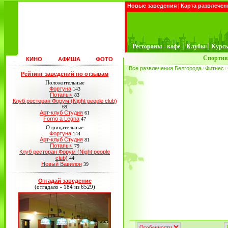
Новые заведения
|
Карта развлечен
|
|
Рестораны - кафе
Клубы
Курс
Спортив
КИНО
АФИША
ФОТО
Все развлечения Белгорода
Фитнес
/
/
Рейтинг заведений по отзывам
Положительные
Фортуна
143
Потапыч
83
Клуб ресторан Форум (Night people club)
69
Арт-клуб Студия
61
Forno a Legna
47
Отрицательные
Фортуна
144
Арт-клуб Студия
81
Потапыч
79
Клуб ресторан Форум (Night people
club)
44
Новый Вавилон
39
Отгадай заведение
(отгадало - 184 из 6529)