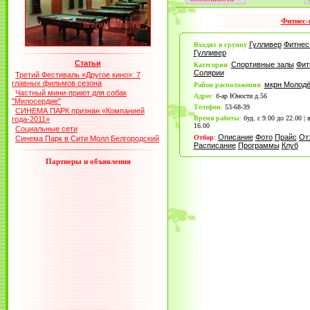
Фитнес-
Гулливер
Фитнес
Входит в группу
:
Гулливер
Статьи
Спортивные залы
Фит
Категория
:
Солярии
Третий Фестиваль «Другое кино»: 7
главных фильмов сезона
мкрн Молод
Район расположения
:
Частный мини-приют для собак
Адрес
:
б-ар Юности д.56
"Милосердие"
Телефон
:
53-68-39
СИНЕМА ПАРК признан «Компанией
Время работы
:
буд. с 9.00 до 22.00 | 
года-2011»
16.00
Социальные сети
Описание
Фото
Прайс
От
Отбор
:
Синема Парк в Сити Молл Белгородский
Расписание
Программы
Клуб
Партнеры и объявления