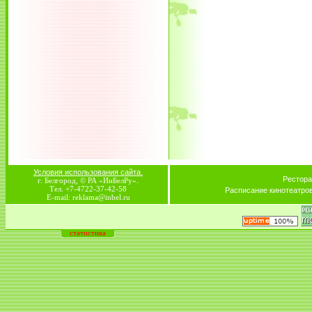
Условия использования сайта.
Рестора
г. Белгород, © РА «ИнБелРу».
Тел. +7-4722-37-42-58
Расписание кинотеатро
E-mail: reklama@inbel.ru
статистика