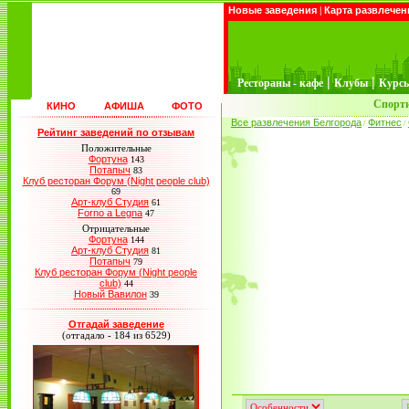
Новые заведения
|
Карта развлечен
|
|
Рестораны - кафе
Клубы
Курс
Спорти
КИНО
АФИША
ФОТО
Все развлечения Белгорода
Фитнес
/
/
Рейтинг заведений по отзывам
Положительные
Фортуна
143
Потапыч
83
Клуб ресторан Форум (Night people club)
69
Арт-клуб Студия
61
Forno a Legna
47
Отрицательные
Фортуна
144
Арт-клуб Студия
81
Потапыч
79
Клуб ресторан Форум (Night people
club)
44
Новый Вавилон
39
Отгадай заведение
(отгадало - 184 из 6529)