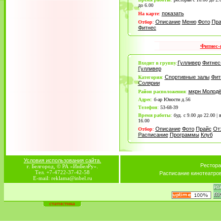
до 6.00
показать
На карте
:
Описание
Меню
Фото
Пра
Отбор
:
Фитнес
Фитнес-
Гулливер
Фитнес
Входит в группу
:
Гулливер
Спортивные залы
Фит
Категория
:
Солярии
мкрн Молод
Район расположения
:
Адрес
:
б-ар Юности д.56
Телефон
:
53-68-39
Время работы
:
буд. с 9.00 до 22.00 | 
16.00
Описание
Фото
Прайс
От
Отбор
:
Расписание
Программы
Клуб
Условия использования сайта.
Рестора
г. Белгород, © РА «ИнБелРу».
Тел. +7-4722-37-42-58
Расписание кинотеатро
E-mail: reklama@inbel.ru
статистика