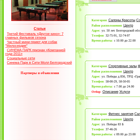
Салоны Красоты
С
Категория
:
Центр
Район расположения
:
Статьи
Адрес
:
ул. 50 лет. Белгородской обл
Третий Фестиваль «Другое кино»: 7
Телефон
:
32-75-91, 32-74-97
главных фильмов сезона
Время работы
:
с 10.00 до 22.00
Частный мини-приют для собак
"Милосердие"
СИНЕМА ПАРК признан «Компанией
года-2011»
Социальные сети
Синема Парк в Сити Молл Белгородский
Спортивные залы
Ф
Категория
:
Центр
Район расположения
:
Партнеры и объявления
Адрес
:
ул. Победы д.83б, ТРЦ «Гра
Телефон
:
58-00-29, 58-50-05
Время работы
:
с 7.00 до 24.00
Описание
Услуги
Отбор
:
Фитнес занятия
Сал
Категория
:
Центр
Район расположения
:
Адрес
:
ул. Победы 83 Б
Телефон
:
37-46-26
Время работы
:
с 09.00 до 23.00