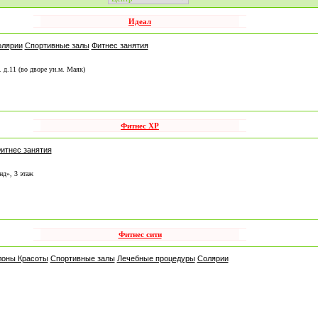
Идеал
олярии
Спортивные залы
Фитнес занятия
. д.11 (во дворе ун.м. Маяк)
Фитнес XP
итнес занятия
нд», 3 этаж
Фитнес сити
оны Красоты
Спортивные залы
Лечебные процедуры
Солярии