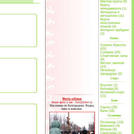
Мастер-курсы (5)
Курсы
менеджмента (1)
Автокурсы и
автошколы (11)
Курсы
иностранных
языков (4)
Интернет трейдинг
(3)
Фитнес
Салоны Красоты
(63)
Солярии (24)
Спортивные залы
(9)
Фитнес занятия
(14)
Лечебные
процедуры (8)
Спорт
Боулинг (2)
Бильярд (9)
Активный спорт
(21)
Фото-обзор
Бани
Ваше фото у нас - foto@inbel.ru
Масленица по Белгородски. Водка,
Сауны (28)
пиво и шашлык.
Бани (16)
Гостиницы
Гостиницы (19)
Кемпинги (4)
Мотели (9)
Санатории (1)