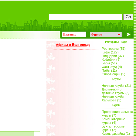
Рестораны - кафе
Афиша в Белгороде
Рестораны (51)
Кафе (122)
Пиццерии (37)
Кофейни (8)
Бары (51)
Фаст-фуд (4)
Пабы (11)
Спорт-бары (5)
Клубы
Ночные клубы (21)
Дискотеки (3)
Детские клубы (3)
Ночные клубы
Харькова (3)
Курсы
Профессиональные
курсы (7)
Компьютерные
курсы (4)
Бухгалтерские
курсы (2)
Курсы дизайна (1)