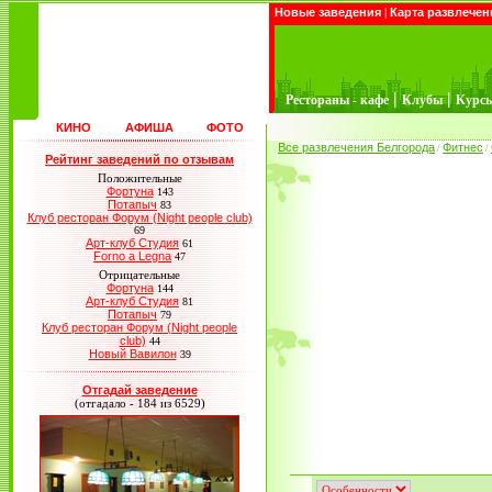
Новые заведения
|
Карта развлечен
|
|
Рестораны - кафе
Клубы
Курс
КИНО
АФИША
ФОТО
Все развлечения Белгорода
Фитнес
/
/
Рейтинг заведений по отзывам
Положительные
Фортуна
143
Потапыч
83
Клуб ресторан Форум (Night people club)
69
Арт-клуб Студия
61
Forno a Legna
47
Отрицательные
Фортуна
144
Арт-клуб Студия
81
Потапыч
79
Клуб ресторан Форум (Night people
club)
44
Новый Вавилон
39
Отгадай заведение
(отгадало - 184 из 6529)