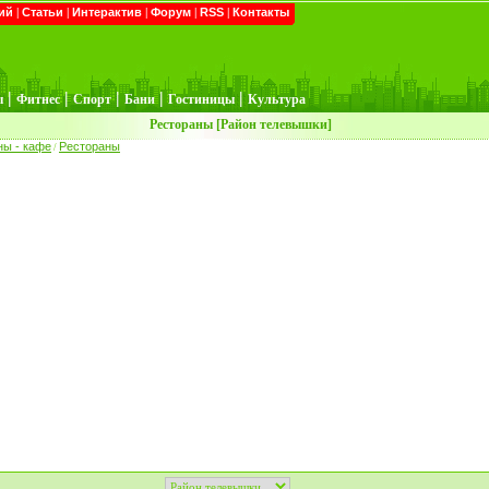
ий
|
Статьи
|
Интерактив
|
Форум
|
RSS
|
Контакты
|
|
|
|
|
ы
Фитнес
Спорт
Бани
Гостиницы
Культура
Рестораны [Район телевышки]
ны - кафе
Рестораны
/