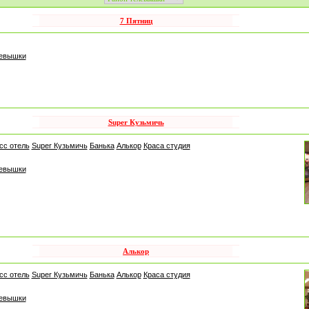
7 Пятниц
левышки
Super Кузьмичь
сс отель
Super Кузьмичь
Банька
Алькор
Краса студия
левышки
Алькор
сс отель
Super Кузьмичь
Банька
Алькор
Краса студия
левышки