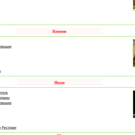
Империя
левышки
ы
Милан
отель
тораны
левышки
ы
Ресторан