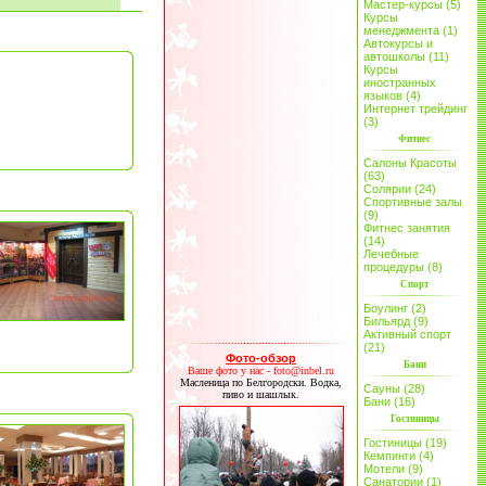
Мастер-курсы (5)
Курсы
менеджмента (1)
Автокурсы и
автошколы (11)
Курсы
иностранных
языков (4)
Интернет трейдинг
(3)
Фитнес
Салоны Красоты
(63)
Солярии (24)
Спортивные залы
(9)
Фитнес занятия
(14)
Лечебные
процедуры (8)
Спорт
Боулинг (2)
Бильярд (9)
Активный спорт
(21)
Фото-обзор
Бани
Ваше фото у нас - foto@inbel.ru
Масленица по Белгородски. Водка,
Сауны (28)
пиво и шашлык.
Бани (16)
Гостиницы
Гостиницы (19)
Кемпинги (4)
Мотели (9)
Санатории (1)