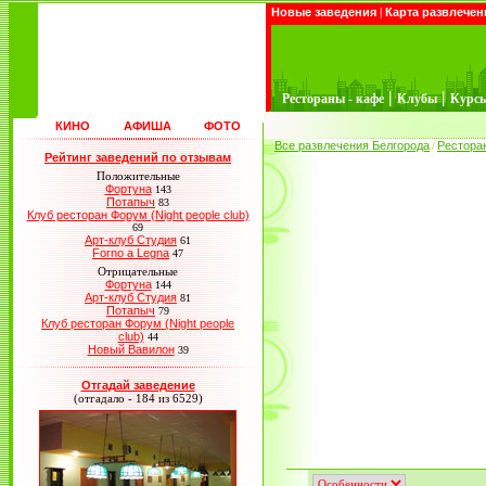
Новые заведения
|
Карта развлечен
|
|
Рестораны - кафе
Клубы
Курс
КИНО
АФИША
ФОТО
Все развлечения Белгорода
Рестора
/
Рейтинг заведений по отзывам
Положительные
Фортуна
143
Потапыч
83
Клуб ресторан Форум (Night people club)
69
Арт-клуб Студия
61
Forno a Legna
47
Отрицательные
Фортуна
144
Арт-клуб Студия
81
Потапыч
79
Клуб ресторан Форум (Night people
club)
44
Новый Вавилон
39
Отгадай заведение
(отгадало - 184 из 6529)