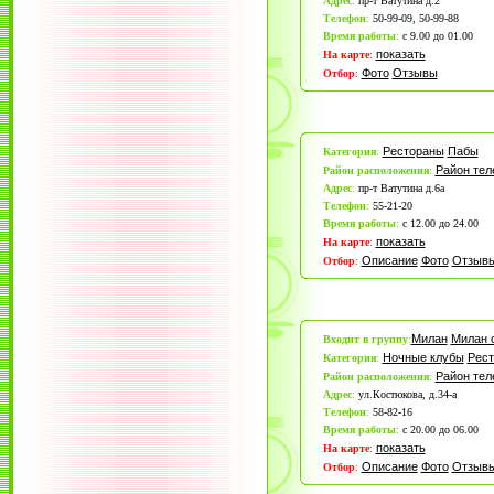
Адрес
:
пр-т Ватутина д.2
Телефон
:
50-99-09, 50-99-88
Время работы
:
c 9.00 до 01.00
показать
На карте
:
Фото
Отзывы
Отбор
:
Рестораны
Пабы
Категория
:
Район те
Район расположения
:
Адрес
:
пр-т Ватутина д.6а
Телефон
:
55-21-20
Время работы
:
с 12.00 до 24.00
показать
На карте
:
Описание
Фото
Отзыв
Отбор
:
Милан
Милан 
Входит в группу
:
Ночные клубы
Рес
Категория
:
Район те
Район расположения
:
Адрес
:
ул.Костюкова, д.34-а
Телефон
:
58-82-16
Время работы
:
с 20.00 до 06.00
показать
На карте
:
Описание
Фото
Отзыв
Отбор
: