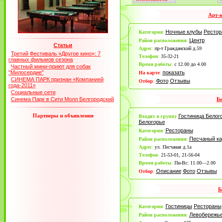
Арт-
Ночные клубы
Рестор
Категория
:
Центр
Район расположения
:
Статьи
Адрес
:
пр-т Гражданский д.59
Третий Фестиваль «Другое кино»: 7
Телефон
:
35-32-21
главных фильмов сезона
Время работы
:
с 12.00 до 4.00
Частный мини-приют для собак
"Милосердие"
показать
На карте
:
СИНЕМА ПАРК признан «Компанией
Фото
Отзывы
Отбор
:
года-2011»
Социальные сети
Синема Парк в Сити Молл Белгородский
Б
Партнеры и объявления
Гостиница Белог
Входит в группу
:
Белогорье
Рестораны
Категория
:
Песчаный ка
Район расположения
:
Адрес
:
ул. Песчаная д.1а
Телефон
:
21-53-01, 21-56-04
Время работы
:
Пн-Вс: 11.00—2.00
Описание
Фото
Отзывы
Отбор
:
Б
Гостиницы
Рестораны
Категория
:
Левобережь
Район расположения
: