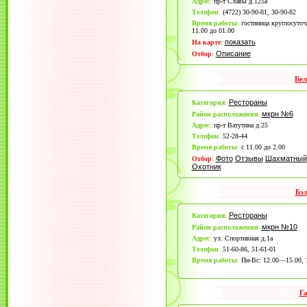
Адрес
:
пр-т Славы д.125а
Телефон
:
(4722) 30-90-81, 30-90-82
Время работы
:
гостиница круглосуточн
11.00 до 01.00
показать
На карте
:
Описание
Отбор
:
Бел
Рестораны
Категория
:
мкрн №6
Район расположения
:
Адрес
:
пр-т Ватутина д.25
Телефон
:
52-28-44
Время работы
:
с 11.00 до 2.00
Фото
Отзывы
Шахматный
Отбор
:
Охотник
Бэ
Рестораны
Категория
:
мкрн №10
Район расположения
:
Адрес
:
ул. Спортивная д.1а
Телефон
:
51-60-86, 51-61-01
Время работы
:
Пн-Вс: 12.00—15.00,
Г