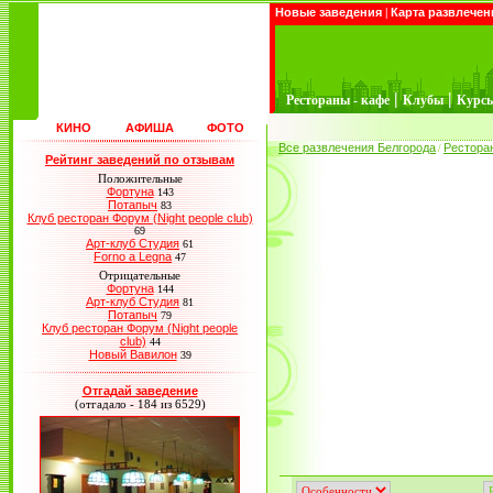
Новые заведения
|
Карта развлечен
|
|
Рестораны - кафе
Клубы
Курс
КИНО
АФИША
ФОТО
Все развлечения Белгорода
Рестора
/
Рейтинг заведений по отзывам
Положительные
Фортуна
143
Потапыч
83
Клуб ресторан Форум (Night people club)
69
Арт-клуб Студия
61
Forno a Legna
47
Отрицательные
Фортуна
144
Арт-клуб Студия
81
Потапыч
79
Клуб ресторан Форум (Night people
club)
44
Новый Вавилон
39
Отгадай заведение
(отгадало - 184 из 6529)