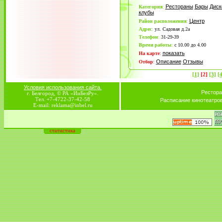
Рестораны
Бары
Диск
Категория
:
клубы
Центр
Район расположения
:
Адрес
:
ул. Садовая д.2а
Телефон
:
31-29-39
Время работы
:
с 10.00 до 4.00
показать
На карте
:
Описание
Отзывы
Отбор
:
[1]
[2]
[3]
[
Условия использования сайта.
Рестора
г. Белгород, © РА «ИнБелРу».
Тел. +7-4722-37-42-58
Расписание кинотеатро
E-mail: reklama@inbel.ru
статистика