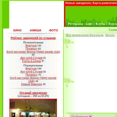
Новые заведения
|
Карта развлечен
|
|
Рестораны - кафе
Клубы
Курс
Салон
КИНО
АФИША
ФОТО
Все развлечения Белгорода
Фитнес
/
/
Рейтинг заведений по отзывам
Положительные
Фортуна
143
Потапыч
83
Клуб ресторан Форум (Night people club)
69
Арт-клуб Студия
61
Forno a Legna
47
Отрицательные
Фортуна
144
Арт-клуб Студия
81
Потапыч
79
Клуб ресторан Форум (Night people
club)
44
Новый Вавилон
39
Отгадай заведение
(отгадало - 184 из 6529)