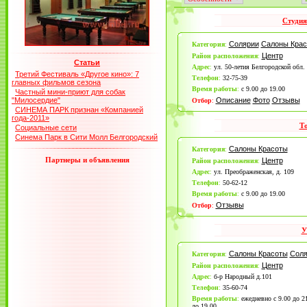
Студия
Солярии
Салоны Кра
Категория
:
Центр
Район расположения
:
Статьи
Адрес
:
ул. 50-летия Белгородской обл. 
Третий Фестиваль «Другое кино»: 7
Телефон
:
32-75-39
главных фильмов сезона
Время работы
:
с 9.00 до 19.00
Частный мини-приют для собак
"Милосердие"
Описание
Фото
Отзывы
Отбор
:
СИНЕМА ПАРК признан «Компанией
года-2011»
Т
Социальные сети
Синема Парк в Сити Молл Белгородский
Салоны Красоты
Категория
:
Партнеры и объявления
Центр
Район расположения
:
Адрес
:
ул. Преображенская, д. 109
Телефон
:
50-62-12
Время работы
:
с 9.00 до 19.00
Отзывы
Отбор
:
У
Салоны Красоты
Соля
Категория
:
Центр
Район расположения
:
Адрес
:
б-р Народный д.101
Телефон
:
35-60-74
Время работы
:
ежедневно с 9.00 до 2
до 19.00