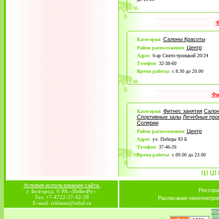
Ф
Салоны Красоты
Категория
:
Центр
Район расположения
:
Адрес
:
б-ар Свято-троицкий 20/24
Телефон
:
32-38-60
Время работы
:
с 8.30 до 20.00
Фи
Фитнес занятия
Салон
Категория
:
Спортивные залы
Лечебные про
Солярии
Центр
Район расположения
:
Адрес
:
ул. Победы 83 Б
Телефон
:
37-46-26
Время работы
:
с 09.00 до 23.00
[1]
[2]
Условия использования сайта.
Рестора
г. Белгород, © РА «ИнБелРу».
Тел. +7-4722-37-42-58
Расписание кинотеатро
E-mail: reklama@inbel.ru