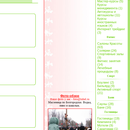
Мастер-курсы (5)
Курсы
менеджмента (1)
Автокурсы и
автошколы (11)
Курсы
иностранных
языков (4)
Интернет трейдинг
(3)
Фитнес
Салоны Красоты
(63)
Солярии (24)
Спортивные залы
(9)
Фитнес занятия
(14)
Лечебные
процедуры (8)
Спорт
Боулинг (2)
Бильярд (9)
Активный спорт
(21)
Фото-обзор
Бани
Ваше фото у нас - foto@inbel.ru
Масленица по Белгородски. Водка,
Сауны (28)
пиво и шашлык.
Бани (16)
Гостиницы
Гостиницы (19)
Кемпинги (4)
Мотели (9)
Санатории (1)