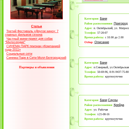
Бани
Категория
:
Пригород
Район расположения
:
Статьи
Адрес
:
п. Октябрьский, ул. Матросо
Третий Фестиваль «Другое кино»: 7
Телефон
:
57-20-07
главных фильмов сезона
Время работы
:
с 10.00 до 2.00
Частный мини-приют для собак
"Милосердие"
Описание
Отбор
:
СИНЕМА ПАРК признан «Компанией
года-2011»
Социальные сети
Синема Парк в Сити Молл Белгородский
Бани
Категория
:
Партнеры и объявления
Адрес
:
п.Северный, ул.Октябрьская,
Телефон
:
50-69-96, 8-91-9437-75-80
Время работы
:
круглосуточно
Бани
Сауны
Категория
:
Крейда
Район расположения
:
Адрес
:
ул. Рабочая
Телефон
:
т.21-08-16
Время работы
:
круглосуточно