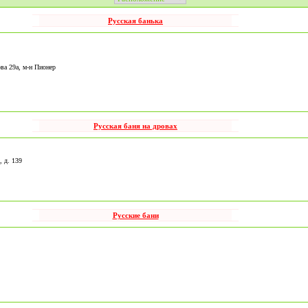
Русская банька
ва 29а, м-н Пионер
Русская баня на дровах
 д. 139
Русские бани