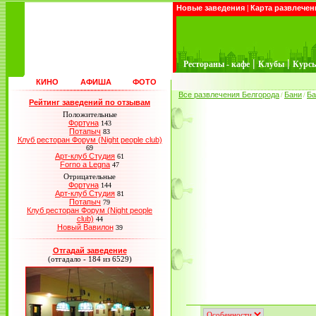
Новые заведения
|
Карта развлечен
|
|
Рестораны - кафе
Клубы
Курс
КИНО
АФИША
ФОТО
Все развлечения Белгорода
Бани
Ба
/
/
Рейтинг заведений по отзывам
Положительные
Фортуна
143
Потапыч
83
Клуб ресторан Форум (Night people club)
69
Арт-клуб Студия
61
Forno a Legna
47
Отрицательные
Фортуна
144
Арт-клуб Студия
81
Потапыч
79
Клуб ресторан Форум (Night people
club)
44
Новый Вавилон
39
Отгадай заведение
(отгадало - 184 из 6529)