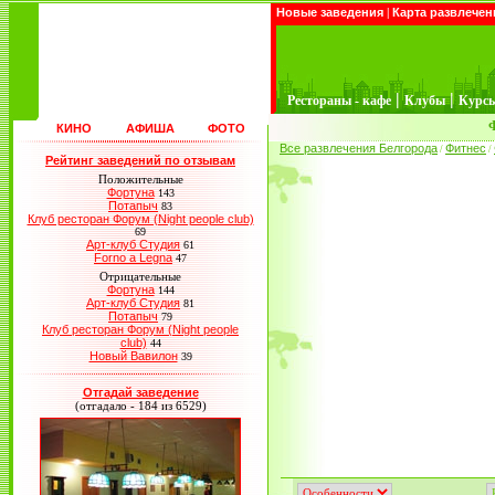
Новые заведения
|
Карта развлечен
|
|
Рестораны - кафе
Клубы
Курс
КИНО
АФИША
ФОТО
Все развлечения Белгорода
Фитнес
/
/
Рейтинг заведений по отзывам
Положительные
Фортуна
143
Потапыч
83
Клуб ресторан Форум (Night people club)
69
Арт-клуб Студия
61
Forno a Legna
47
Отрицательные
Фортуна
144
Арт-клуб Студия
81
Потапыч
79
Клуб ресторан Форум (Night people
club)
44
Новый Вавилон
39
Отгадай заведение
(отгадало - 184 из 6529)