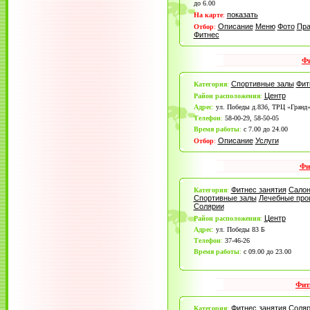
до 6.00
показать
На карте
:
Описание
Меню
Фото
Пра
Отбор
:
Фитнес
Фи
Спортивные залы
Фит
Категория
:
Центр
Район расположения
:
Адрес
:
ул. Победы д.83б, ТРЦ «Гранд»
Телефон
:
58-00-29, 58-50-05
Время работы
:
с 7.00 до 24.00
Описание
Услуги
Отбор
:
Фи
Фитнес занятия
Салон
Категория
:
Спортивные залы
Лечебные про
Солярии
Центр
Район расположения
:
Адрес
:
ул. Победы 83 Б
Телефон
:
37-46-26
Время работы
:
с 09.00 до 23.00
Фит
Фитнес занятия
Соляр
Категория
: