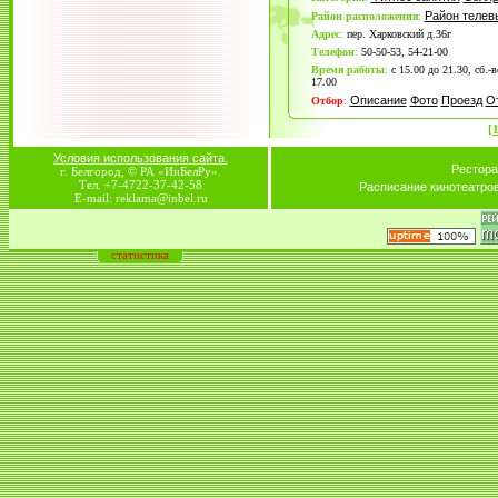
Район теле
Район расположения
:
Адрес
:
пер. Харковский д.36г
Телефон
:
50-50-53, 54-21-00
Время работы
:
с 15.00 до 21.30, сб.-в
17.00
Описание
Фото
Проезд
О
Отбор
:
[
Условия использования сайта.
Рестора
г. Белгород, © РА «ИнБелРу».
Тел. +7-4722-37-42-58
Расписание кинотеатро
E-mail: reklama@inbel.ru
статистика