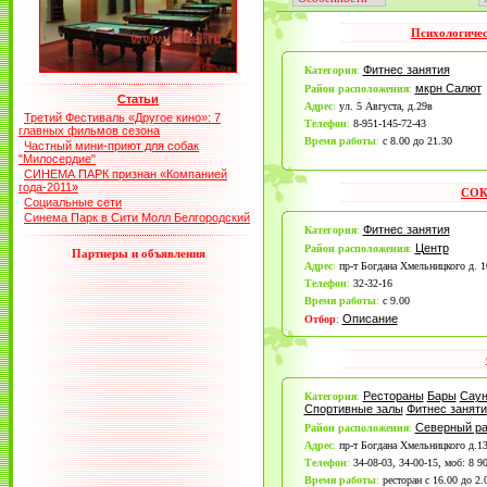
Психологичес
Фитнес занятия
Категория
:
мкрн Салют
Район расположения
:
Статьи
Адрес
:
ул. 5 Августа, д.29в
Третий Фестиваль «Другое кино»: 7
Телефон
:
8-951-145-72-43
главных фильмов сезона
Время работы
:
c 8.00 до 21.30
Частный мини-приют для собак
"Милосердие"
СИНЕМА ПАРК признан «Компанией
года-2011»
СОК
Социальные сети
Синема Парк в Сити Молл Белгородский
Фитнес занятия
Категория
:
Центр
Район расположения
:
Партнеры и объявления
Адрес
:
пр-т Богдана Хмельницкого д. 1
Телефон
:
32-32-16
Время работы
:
с 9.00
Описание
Отбор
:
Рестораны
Бары
Сау
Категория
:
Спортивные залы
Фитнес заняти
Северный р
Район расположения
:
Адрес
:
пр-т Богдана Хмельницкого д.1
Телефон
:
34-08-03, 34-00-15, моб: 8 9
Время работы
:
ресторан с 16.00 до 2.0