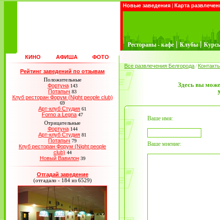
Новые заведения
|
Карта развлечен
|
|
Рестораны - кафе
Клубы
Курс
КИНО
АФИША
ФОТО
Все развлечения Белгорода
Контакт
/
Рейтинг заведений по отзывам
Положительные
Здесь вы може
Фортуна
143
Потапыч
83
Клуб ресторан Форум (Night people club)
69
Арт-клуб Студия
61
Forno a Legna
47
Ваше имя:
Отрицательные
Фортуна
144
Арт-клуб Студия
81
Потапыч
79
Ваше мнение:
Клуб ресторан Форум (Night people
club)
44
Новый Вавилон
39
Отгадай заведение
(отгадало - 184 из 6529)