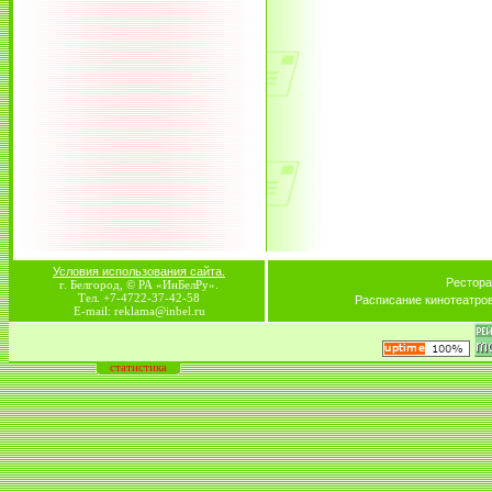
Условия использования сайта.
Рестора
г. Белгород, © РА «ИнБелРу».
Тел. +7-4722-37-42-58
Расписание кинотеатро
E-mail: reklama@inbel.ru
статистика