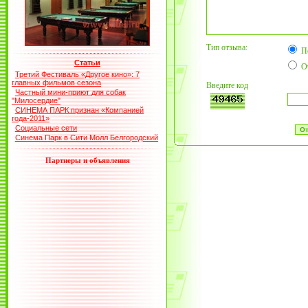
Тип отзыва:
П
Статьи
О
Третий Фестиваль «Другое кино»: 7
главных фильмов сезона
Введите код
Частный мини-приют для собак
"Милосердие"
СИНЕМА ПАРК признан «Компанией
года-2011»
Социальные сети
Синема Парк в Сити Молл Белгородский
Партнеры и объявления