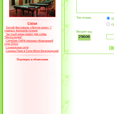
Тип отзыва:
П
Статьи
О
Третий Фестиваль «Другое кино»: 7
главных фильмов сезона
Введите код
Частный мини-приют для собак
"Милосердие"
СИНЕМА ПАРК признан «Компанией
года-2011»
Социальные сети
Синема Парк в Сити Молл Белгородский
Партнеры и объявления