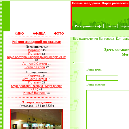
Новые заведения
|
Карта развлечен
|
|
Рестораны - кафе
Клубы
Курс
КИНО
АФИША
ФОТО
Все развлечения Белгорода
Контакт
/
Рейтинг заведений по отзывам
Положительные
Здесь вы може
Фортуна
143
Потапыч
83
Мег
Клуб ресторан Форум (Night people club)
69
Арт-клуб Студия
61
Forno a Legna
47
Ваше имя:
Отрицательные
Фортуна
144
Арт-клуб Студия
81
Потапыч
79
Ваше мнение:
Клуб ресторан Форум (Night people
club)
44
Новый Вавилон
39
Отгадай заведение
(отгадало - 184 из 6529)