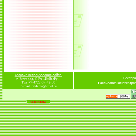
Условия использования сайта.
Рестора
г. Белгород, © РА «ИнБелРу».
Тел. +7-4722-37-42-58
Расписание кинотеатро
E-mail: reklama@inbel.ru
статистика