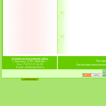
Условия использования сайта.
Рестора
г. Белгород, © РА «ИнБелРу».
Тел. +7-4722-37-42-58
Расписание кинотеатро
E-mail: reklama@inbel.ru
статистика