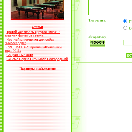
Тип отзыва:
П
Статьи
О
Третий Фестиваль «Другое кино»: 7
главных фильмов сезона
Введите код
Частный мини-приют для собак
"Милосердие"
СИНЕМА ПАРК признан «Компанией
года-2011»
Социальные сети
Синема Парк в Сити Молл Белгородский
Партнеры и объявления