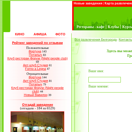
Новые заведения
|
Карта развлечен
|
|
Рестораны - кафе
Клубы
Курс
КИНО
АФИША
ФОТО
Все развлечения Белгорода
Контакт
/
Рейтинг заведений по отзывам
Положительные
Здесь вы може
Фортуна
143
Потапыч
83
Гр
Клуб ресторан Форум (Night people club)
69
Арт-клуб Студия
61
Forno a Legna
47
Ваше имя:
Отрицательные
Фортуна
144
Арт-клуб Студия
81
Потапыч
79
Ваше мнение:
Клуб ресторан Форум (Night people
club)
44
Новый Вавилон
39
Отгадай заведение
(отгадало - 184 из 6529)