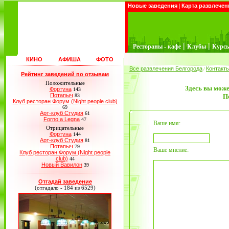
Новые заведения
|
Карта развлечен
|
|
Рестораны - кафе
Клубы
Курс
КИНО
АФИША
ФОТО
Все развлечения Белгорода
Контакт
/
Рейтинг заведений по отзывам
Положительные
Здесь вы може
Фортуна
143
Потапыч
83
П
Клуб ресторан Форум (Night people club)
69
Арт-клуб Студия
61
Forno a Legna
47
Ваше имя:
Отрицательные
Фортуна
144
Арт-клуб Студия
81
Потапыч
79
Ваше мнение:
Клуб ресторан Форум (Night people
club)
44
Новый Вавилон
39
Отгадай заведение
(отгадало - 184 из 6529)