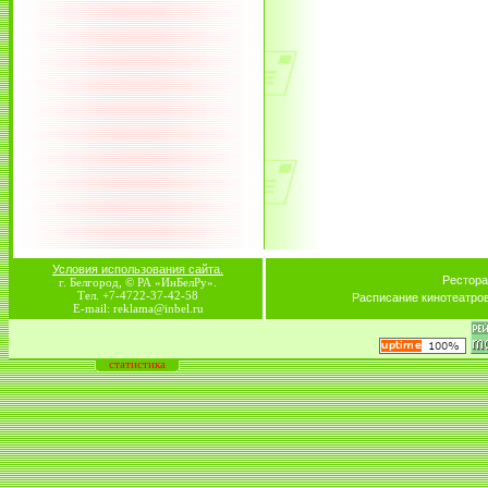
Условия использования сайта.
Рестора
г. Белгород, © РА «ИнБелРу».
Тел. +7-4722-37-42-58
Расписание кинотеатро
E-mail: reklama@inbel.ru
статистика