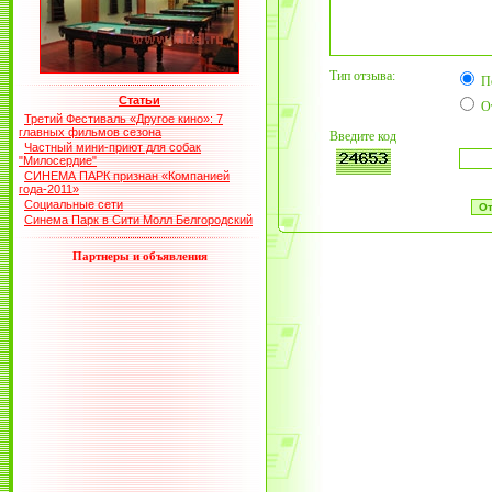
Тип отзыва:
П
Статьи
О
Третий Фестиваль «Другое кино»: 7
главных фильмов сезона
Введите код
Частный мини-приют для собак
"Милосердие"
СИНЕМА ПАРК признан «Компанией
года-2011»
Социальные сети
Синема Парк в Сити Молл Белгородский
Партнеры и объявления