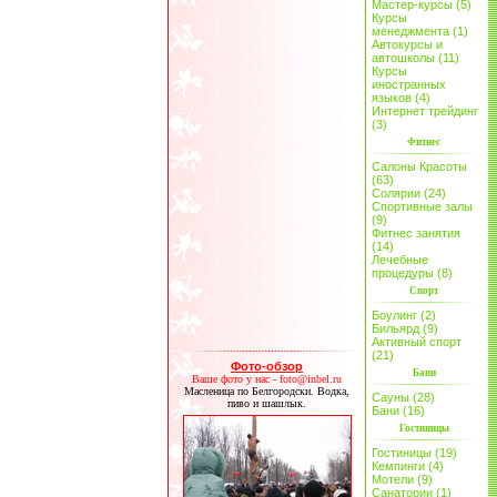
Мастер-курсы (5)
Курсы
менеджмента (1)
Автокурсы и
автошколы (11)
Курсы
иностранных
языков (4)
Интернет трейдинг
(3)
Фитнес
Салоны Красоты
(63)
Солярии (24)
Спортивные залы
(9)
Фитнес занятия
(14)
Лечебные
процедуры (8)
Спорт
Боулинг (2)
Бильярд (9)
Активный спорт
(21)
Фото-обзор
Бани
Ваше фото у нас - foto@inbel.ru
Масленица по Белгородски. Водка,
Сауны (28)
пиво и шашлык.
Бани (16)
Гостиницы
Гостиницы (19)
Кемпинги (4)
Мотели (9)
Санатории (1)