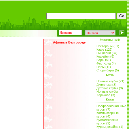
Рестораны - кафе
Афиша в Белгороде
Рестораны (51)
Кафе (122)
Пиццерии (37)
Кофейни (8)
Бары (51)
Фаст-фуд (4)
Пабы (11)
Спорт-бары (5)
Клубы
Ночные клубы (21)
Дискотеки (3)
Детские клубы (3)
Ночные клубы
Харькова (3)
Курсы
Профессиональные
курсы (7)
Компьютерные
курсы (4)
Бухгалтерские
курсы (2)
Курсы дизайна (1)