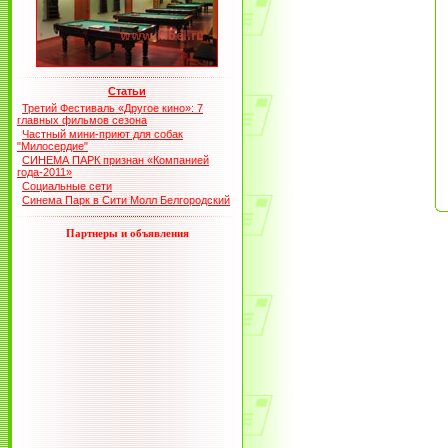
Статьи
Третий Фестиваль «Другое кино»: 7
главных фильмов сезона
Частный мини-приют для собак
"Милосердие"
СИНЕМА ПАРК признан «Компанией
года-2011»
Социальные сети
Синема Парк в Сити Молл Белгородский
Партнеры и объявления