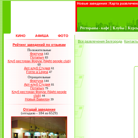
Новые заведения
|
Карта развлечен
|
|
Рестораны - кафе
Клубы
Курс
КИНО
АФИША
ФОТО
Все развлечения Белгорода
Контакт
/
Рейтинг заведений по отзывам
Положительные
Фортуна
143
Потапыч
83
Клуб ресторан Форум (Night people club)
69
Арт-клуб Студия
61
Forno a Legna
47
Отрицательные
Фортуна
144
Арт-клуб Студия
81
Потапыч
79
Клуб ресторан Форум (Night people
club)
44
Новый Вавилон
39
Отгадай заведение
(отгадало - 184 из 6529)