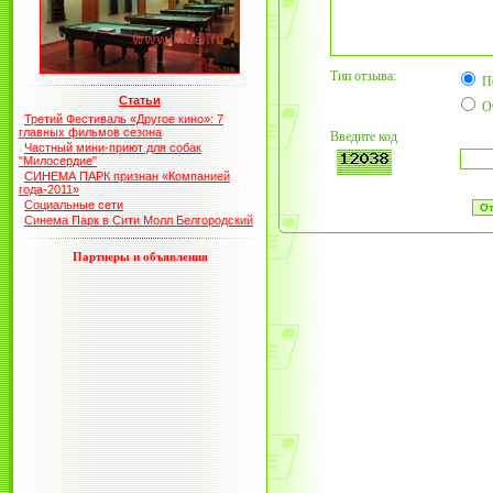
Тип отзыва:
П
Статьи
О
Третий Фестиваль «Другое кино»: 7
главных фильмов сезона
Введите код
Частный мини-приют для собак
"Милосердие"
СИНЕМА ПАРК признан «Компанией
года-2011»
Социальные сети
Синема Парк в Сити Молл Белгородский
Партнеры и объявления