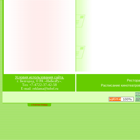
Условия использования сайта.
Рестора
г. Белгород, © РА «ИнБелРу».
Тел. +7-4722-37-42-58
Расписание кинотеатро
E-mail: reklama@inbel.ru
статистика