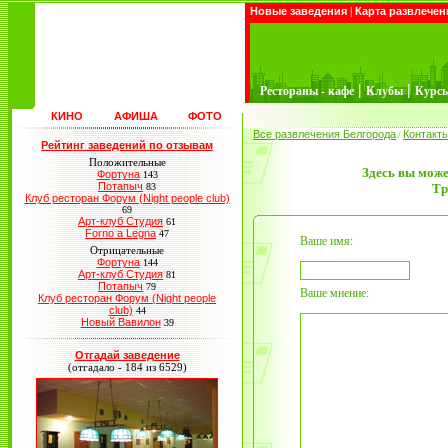
Новые заведения
|
Карта развлечен
|
|
Рестораны - кафе
Клубы
Курс
КИНО
АФИША
ФОТО
Все развлечения Белгорода
Контакт
/
Рейтинг заведений по отзывам
Положительные
Здесь вы може
Фортуна
143
Потапыч
83
Тр
Клуб ресторан Форум (Night people club)
69
Арт-клуб Студия
61
Forno a Legna
47
Ваше имя:
Отрицательные
Фортуна
144
Арт-клуб Студия
81
Потапыч
79
Ваше мнение:
Клуб ресторан Форум (Night people
club)
44
Новый Вавилон
39
Отгадай заведение
(отгадало - 184 из 6529)