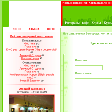
Новые заведения
|
Карта развлечен
|
|
Рестораны - кафе
Клубы
Курс
КИНО
АФИША
ФОТО
Все развлечения Белгорода
Контакт
/
Рейтинг заведений по отзывам
Положительные
Здесь вы може
Фортуна
143
Потапыч
83
Клуб ресторан Форум (Night people club)
69
Арт-клуб Студия
61
Forno a Legna
47
Ваше имя:
Отрицательные
Фортуна
144
Арт-клуб Студия
81
Потапыч
79
Ваше мнение:
Клуб ресторан Форум (Night people
club)
44
Новый Вавилон
39
Отгадай заведение
(отгадало - 184 из 6529)