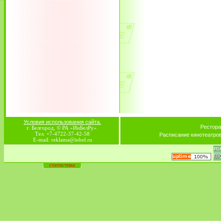
Условия использования сайта.
Рестора
г. Белгород, © РА «ИнБелРу».
Тел. +7-4722-37-42-58
Расписание кинотеатро
E-mail: reklama@inbel.ru
статистика