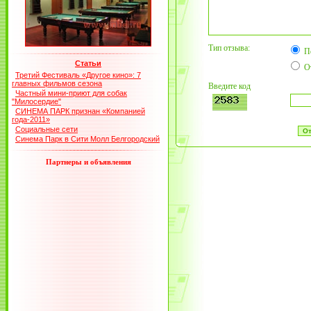
Тип отзыва:
П
Статьи
О
Третий Фестиваль «Другое кино»: 7
главных фильмов сезона
Введите код
Частный мини-приют для собак
"Милосердие"
СИНЕМА ПАРК признан «Компанией
года-2011»
Социальные сети
Синема Парк в Сити Молл Белгородский
Партнеры и объявления