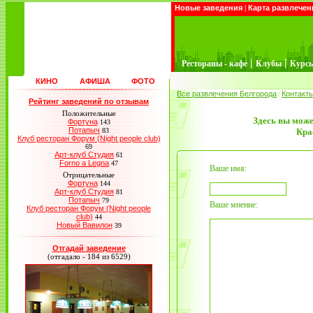
Новые заведения
|
Карта развлечен
|
|
Рестораны - кафе
Клубы
Курс
КИНО
АФИША
ФОТО
Все развлечения Белгорода
Контакт
/
Рейтинг заведений по отзывам
Положительные
Здесь вы може
Фортуна
143
Потапыч
83
Кра
Клуб ресторан Форум (Night people club)
69
Арт-клуб Студия
61
Forno a Legna
47
Ваше имя:
Отрицательные
Фортуна
144
Арт-клуб Студия
81
Потапыч
79
Ваше мнение:
Клуб ресторан Форум (Night people
club)
44
Новый Вавилон
39
Отгадай заведение
(отгадало - 184 из 6529)