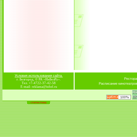
Условия использования сайта.
Рестора
г. Белгород, © РА «ИнБелРу».
Тел. +7-4722-37-42-58
Расписание кинотеатро
E-mail: reklama@inbel.ru
статистика