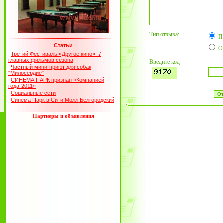
Тип отзыва:
П
Статьи
О
Третий Фестиваль «Другое кино»: 7
главных фильмов сезона
Введите код
Частный мини-приют для собак
"Милосердие"
СИНЕМА ПАРК признан «Компанией
года-2011»
Социальные сети
Синема Парк в Сити Молл Белгородский
Партнеры и объявления